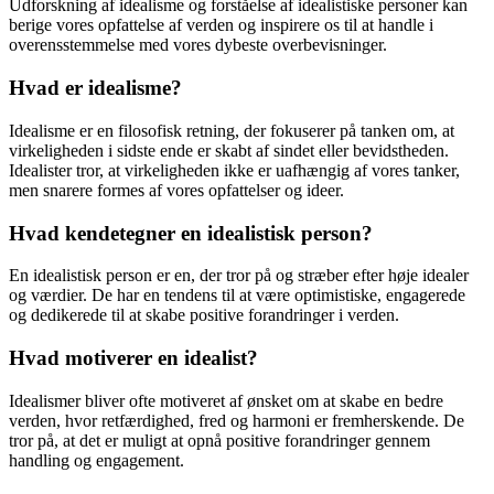
Udforskning af idealisme og forståelse af idealistiske personer kan
berige vores opfattelse af verden og inspirere os til at handle i
overensstemmelse med vores dybeste overbevisninger.
Hvad er idealisme?
Idealisme er en filosofisk retning, der fokuserer på tanken om, at
virkeligheden i sidste ende er skabt af sindet eller bevidstheden.
Idealister tror, at virkeligheden ikke er uafhængig af vores tanker,
men snarere formes af vores opfattelser og ideer.
Hvad kendetegner en idealistisk person?
En idealistisk person er en, der tror på og stræber efter høje idealer
og værdier. De har en tendens til at være optimistiske, engagerede
og dedikerede til at skabe positive forandringer i verden.
Hvad motiverer en idealist?
Idealismer bliver ofte motiveret af ønsket om at skabe en bedre
verden, hvor retfærdighed, fred og harmoni er fremherskende. De
tror på, at det er muligt at opnå positive forandringer gennem
handling og engagement.