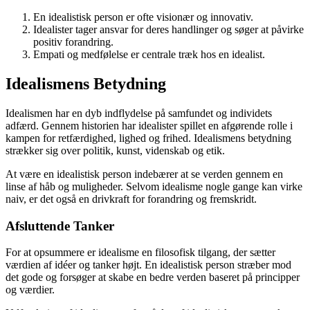
En idealistisk person er ofte visionær og innovativ.
Idealister tager ansvar for deres handlinger og søger at påvirke
positiv forandring.
Empati og medfølelse er centrale træk hos en idealist.
Idealismens Betydning
Idealismen har en dyb indflydelse på samfundet og individets
adfærd. Gennem historien har idealister spillet en afgørende rolle i
kampen for retfærdighed, lighed og frihed. Idealismens betydning
strækker sig over politik, kunst, videnskab og etik.
At være en idealistisk person indebærer at se verden gennem en
linse af håb og muligheder. Selvom idealisme nogle gange kan virke
naiv, er det også en drivkraft for forandring og fremskridt.
Afsluttende Tanker
For at opsummere er idealisme en filosofisk tilgang, der sætter
værdien af idéer og tanker højt. En idealistisk person stræber mod
det gode og forsøger at skabe en bedre verden baseret på principper
og værdier.