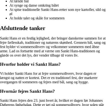
At tænde bål
At synge og danse omkring bålet
At spise traditionelle Sankt Hans-retter som nye kartofler, sild og
øl
At holde taler og skåle for sommeren
Afsluttende tanker
Sankt Hans er en festlig lejlighed, der bringer danskerne sammen for at
fejre fællesskab, traditioner og naturens skønhed. Gennem bål, sang og
fest hylder vi sommersolhverv og velkommer sommeren med åbne
arme. Lad os fortsætte med at værne om Sankt Hans-traditionen og
glæde os over det lys, der vender tilbage til vores liv.
Hvorfor holder vi Sankt Hans?
Vi holder Sankt Hans for at fejre sommersolhverv, hvor dagen er
længst og natten er kortest. Det er en traditionel fest, der markerer
overgangen til sommeren og fejres med bål, sang og hygge.
Hvornår fejres Sankt Hans?
Sankt Hans fejres den 23. juni hvert år, hvilket er dagen før Johannes
Døberens fødselsdag. Dette er tæt på sommersolhverv, hvor solen står