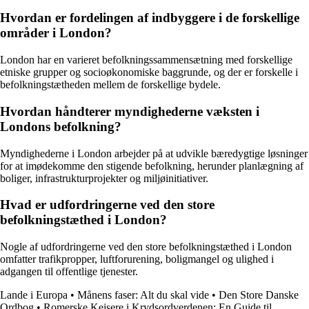
Hvordan er fordelingen af indbyggere i de forskellige
områder i London?
London har en varieret befolkningssammensætning med forskellige
etniske grupper og socioøkonomiske baggrunde, og der er forskelle i
befolkningstætheden mellem de forskellige bydele.
Hvordan håndterer myndighederne væksten i
Londons befolkning?
Myndighederne i London arbejder på at udvikle bæredygtige løsninger
for at imødekomme den stigende befolkning, herunder planlægning af
boliger, infrastrukturprojekter og miljøinitiativer.
Hvad er udfordringerne ved den store
befolkningstæthed i London?
Nogle af udfordringerne ved den store befolkningstæthed i London
omfatter trafikpropper, luftforurening, boligmangel og ulighed i
adgangen til offentlige tjenester.
Lande i Europa
•
Månens faser: Alt du skal vide
•
Den Store Danske
Ordbog
•
Romerske Kejsere i Krydsordverdenen: En Guide til