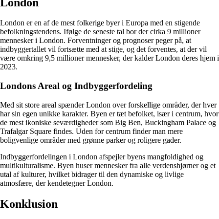
London
London er en af de mest folkerige byer i Europa med en stigende
befolkningstendens. Ifølge de seneste tal bor der cirka 9 millioner
mennesker i London. Forventninger og prognoser peger på, at
indbyggertallet vil fortsætte med at stige, og det forventes, at der vil
være omkring 9,5 millioner mennesker, der kalder London deres hjem i
2023.
Londons Areal og Indbyggerfordeling
Med sit store areal spænder London over forskellige områder, der hver
har sin egen unikke karakter. Byen er tæt befolket, især i centrum, hvor
de mest ikoniske seværdigheder som Big Ben, Buckingham Palace og
Trafalgar Square findes. Uden for centrum finder man mere
boligvenlige områder med grønne parker og roligere gader.
Indbyggerfordelingen i London afspejler byens mangfoldighed og
multikulturalisme. Byen huser mennesker fra alle verdenshjørner og et
utal af kulturer, hvilket bidrager til den dynamiske og livlige
atmosfære, der kendetegner London.
Konklusion