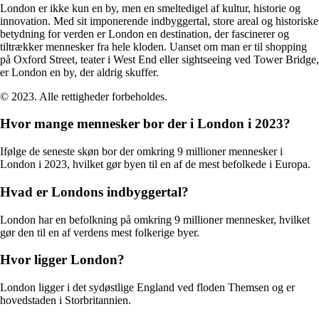
London er ikke kun en by, men en smeltedigel af kultur, historie og
innovation. Med sit imponerende indbyggertal, store areal og historiske
betydning for verden er London en destination, der fascinerer og
tiltrækker mennesker fra hele kloden. Uanset om man er til shopping
på Oxford Street, teater i West End eller sightseeing ved Tower Bridge,
er London en by, der aldrig skuffer.
© 2023. Alle rettigheder forbeholdes.
Hvor mange mennesker bor der i London i 2023?
Ifølge de seneste skøn bor der omkring 9 millioner mennesker i
London i 2023, hvilket gør byen til en af de mest befolkede i Europa.
Hvad er Londons indbyggertal?
London har en befolkning på omkring 9 millioner mennesker, hvilket
gør den til en af verdens mest folkerige byer.
Hvor ligger London?
London ligger i det sydøstlige England ved floden Themsen og er
hovedstaden i Storbritannien.