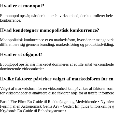
Hvad er et monopol?
Et monopol opstår, når der kun er én virksomhed, der kontrollerer hele
konkurrence.
Hvad kendetegner monopolistisk konkurrence?
Monopolistisk konkurrence er en markedsform, hvor der er mange virksom
differentiere sig gennem branding, markedsføring og produktudvikling.
Hvad er et oligopol?
Et oligopol opstår, når markedet domineres af et lille antal virksomhe
dominerende virksomheder.
Hvilke faktorer påvirker valget af markedsform for e
Valget af markedsform for en virksomhed kan påvirkes af faktorer som m
for virksomheder at analysere disse faktorer nøje for at træffe informe
Far til Fire Film: En Guide til Rækkefølgen og Medvirkende
•
Nymfer:
Fejring af en Astronomisk Genis Arv
•
Geder: En guide til forskellige 
Krydsord: En Guide til Enhedssystemer
•