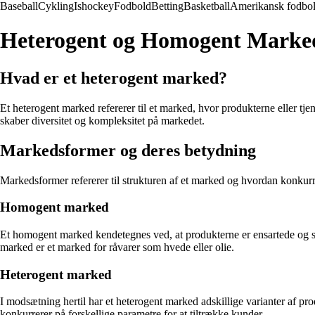
Baseball
Cykling
Ishockey
Fodbold
Betting
Basketball
Amerikansk fodbo
Heterogent og Homogent Marke
Hvad er et heterogent marked?
Et heterogent marked refererer til et marked, hvor produkterne eller tjen
skaber diversitet og kompleksitet på markedet.
Markedsformer og deres betydning
Markedsformer refererer til strukturen af et marked og hvordan konkur
Homogent marked
Et homogent marked kendetegnes ved, at produkterne er ensartede og su
marked er et marked for råvarer som hvede eller olie.
Heterogent marked
I modsætning hertil har et heterogent marked adskillige varianter af pro
konkurrerer på forskellige parametre for at tiltrække kunder.