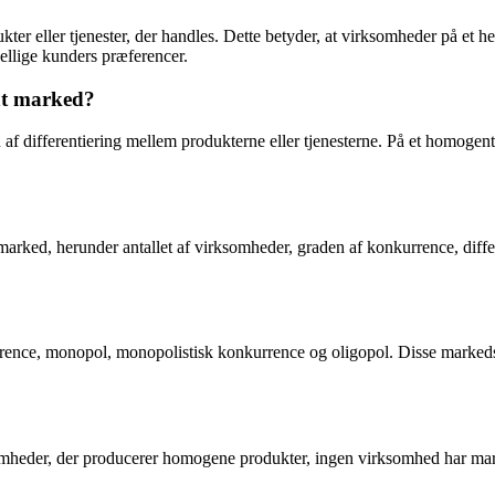
ukter eller tjenester, der handles. Dette betyder, at virksomheder på et 
kellige kunders præferencer.
nt marked?
af differentiering mellem produkterne eller tjenesterne. På et homogen
 marked, herunder antallet af virksomheder, graden af konkurrence, diff
rence, monopol, monopolistisk konkurrence og oligopol. Disse markedsfo
mheder, der producerer homogene produkter, ingen virksomhed har mar