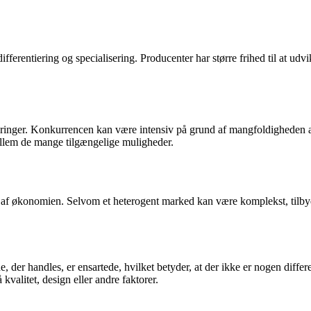
ferentiering og specialisering. Producenter har større frihed til at udvi
inger. Konkurrencen kan være intensiv på grund af mangfoldigheden af 
llem de mange tilgængelige muligheder.
af økonomien. Selvom et heterogent marked kan være komplekst, tilbyde
, der handles, er ensartede, hvilket betyder, at der ikke er nogen diff
kvalitet, design eller andre faktorer.