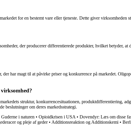
 markedet for en bestemt vare eller tjeneste. Dette giver virksomheden
heder, der producerer differentierede produkter, hvilket betyder, at d
der, der har magt til at påvirke priser og konkurrence på markedet. Oli
n virksomhed?
arkedets struktur, konkurrencesituationen, produktdifferentiering, adga
rede beslutninger om deres markedsstrategi.
 Guderne i naturen
•
Opioidkrisen i USA
•
Dovendyr: Læs om disse fa
gederacer og pleje af geder
•
Additionsreaktion og Additionskemi
•
Berl