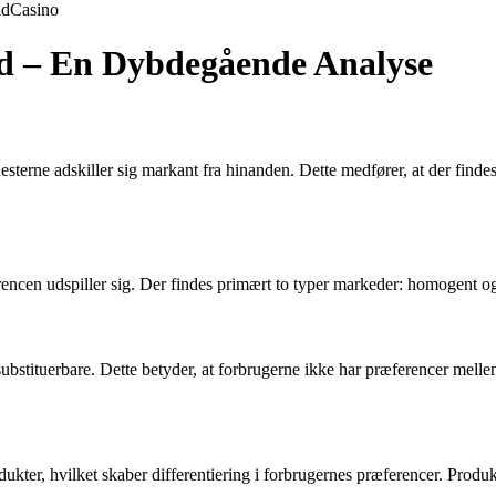
ld
Casino
d – En Dybdegående Analyse
esterne adskiller sig markant fra hinanden. Dette medfører, at der findes 
rencen udspiller sig. Der findes primært to typer markeder: homogent o
bstituerbare. Dette betyder, at forbrugerne ikke har præferencer melle
dukter, hvilket skaber differentiering i forbrugernes præferencer. Produk