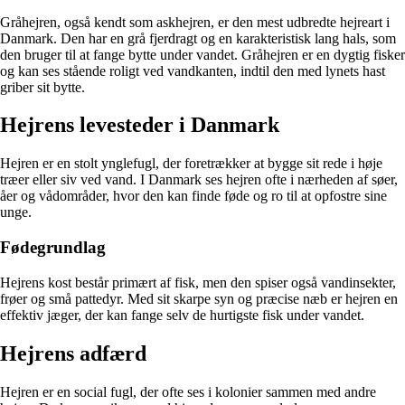
Gråhejren, også kendt som askhejren, er den mest udbredte hejreart i
Danmark. Den har en grå fjerdragt og en karakteristisk lang hals, som
den bruger til at fange bytte under vandet. Gråhejren er en dygtig fisker
og kan ses stående roligt ved vandkanten, indtil den med lynets hast
griber sit bytte.
Hejrens levesteder i Danmark
Hejren er en stolt ynglefugl, der foretrækker at bygge sit rede i høje
træer eller siv ved vand. I Danmark ses hejren ofte i nærheden af søer,
åer og vådområder, hvor den kan finde føde og ro til at opfostre sine
unge.
Fødegrundlag
Hejrens kost består primært af fisk, men den spiser også vandinsekter,
frøer og små pattedyr. Med sit skarpe syn og præcise næb er hejren en
effektiv jæger, der kan fange selv de hurtigste fisk under vandet.
Hejrens adfærd
Hejren er en social fugl, der ofte ses i kolonier sammen med andre