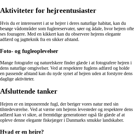
Aktiviteter for hejreentusiaster
Hvis du er interesseret i at se hejrer i deres naturlige habitat, kan du
besøge vådområder som fuglereservater, søer og ådale, hvor hejren ofte
ses fouragere. Med en kikkert kan du observere hejrens elegante
adfærd og jagtteknik fra en sikker afstand.
Foto- og fugleoplevelser
Mange fotografer og naturelskere finder glæde i at fotografere hejren i
dens naturlige omgivelser. Ved at respektere fuglens adfærd og holde
en passende afstand kan du nyde synet af hejren uden at forstyrre dens
daglige aktiviteter.
Afsluttende tanker
Hejren er en imponerende fugl, der beriger vores natur med sin
tilstedeværelse. Ved at værne om hejrens levesteder og respektere dens
adfærd kan vi sikre, at fremtidige generationer også får glæde af at
opleve denne elegante fiskejæger i Danmarks smukke landskaber.
Hvad er en hejre?