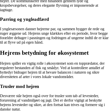
hejrer. De kommunikerer med hinanden gennem lyde og
kropsbevægelser, og deres elegante flyvning er imponerende at
iagttage.
Parring og yngleadfærd
I ynglesæsonen danner hejrerne par, og sammen bygger de rede og
ruger æggene ud. Hejrens unge klækkes efter en periode, hvor begge
forældre deltager i pasningen og fodringen af ungerne indtil de er klar
til at flyve ud på egen hånd.
Hejrens betydning for økosystemet
Hejren spiller en vigtig rolle i økosystemet som en topprædator, der
regulerer bestanden af fisk og smådyr. Ved at kontrollere antallet af
byttedyr bidrager hejren til at bevare balancen i naturen og sikre
diversiteten af arter i vores lokale vandområder.
Trusler mod hejren
Desværre står hejren også over for trusler som tab af levesteder,
forurening af vandmiljøet og jagt. Det er derfor vigtigt at beskytte
hejrens levesteder og sikre, at den fortsat kan trives og formere sig i
danske natur.