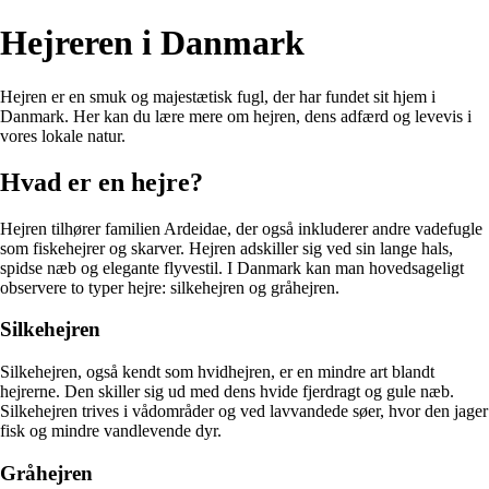
Hejreren i Danmark
Hejren er en smuk og majestætisk fugl, der har fundet sit hjem i
Danmark. Her kan du lære mere om hejren, dens adfærd og levevis i
vores lokale natur.
Hvad er en hejre?
Hejren tilhører familien Ardeidae, der også inkluderer andre vadefugle
som fiskehejrer og skarver. Hejren adskiller sig ved sin lange hals,
spidse næb og elegante flyvestil. I Danmark kan man hovedsageligt
observere to typer hejre: silkehejren og gråhejren.
Silkehejren
Silkehejren, også kendt som hvidhejren, er en mindre art blandt
hejrerne. Den skiller sig ud med dens hvide fjerdragt og gule næb.
Silkehejren trives i vådområder og ved lavvandede søer, hvor den jager
fisk og mindre vandlevende dyr.
Gråhejren