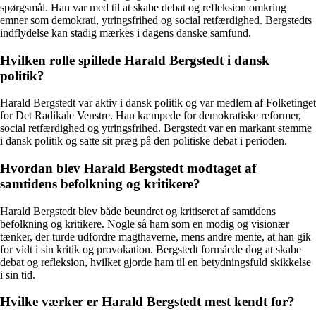
spørgsmål. Han var med til at skabe debat og refleksion omkring
emner som demokrati, ytringsfrihed og social retfærdighed. Bergstedts
indflydelse kan stadig mærkes i dagens danske samfund.
Hvilken rolle spillede Harald Bergstedt i dansk
politik?
Harald Bergstedt var aktiv i dansk politik og var medlem af Folketinget
for Det Radikale Venstre. Han kæmpede for demokratiske reformer,
social retfærdighed og ytringsfrihed. Bergstedt var en markant stemme
i dansk politik og satte sit præg på den politiske debat i perioden.
Hvordan blev Harald Bergstedt modtaget af
samtidens befolkning og kritikere?
Harald Bergstedt blev både beundret og kritiseret af samtidens
befolkning og kritikere. Nogle så ham som en modig og visionær
tænker, der turde udfordre magthaverne, mens andre mente, at han gik
for vidt i sin kritik og provokation. Bergstedt formåede dog at skabe
debat og refleksion, hvilket gjorde ham til en betydningsfuld skikkelse
i sin tid.
Hvilke værker er Harald Bergstedt mest kendt for?