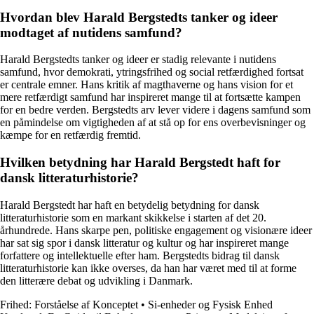
Hvordan blev Harald Bergstedts tanker og ideer
modtaget af nutidens samfund?
Harald Bergstedts tanker og ideer er stadig relevante i nutidens
samfund, hvor demokrati, ytringsfrihed og social retfærdighed fortsat
er centrale emner. Hans kritik af magthaverne og hans vision for et
mere retfærdigt samfund har inspireret mange til at fortsætte kampen
for en bedre verden. Bergstedts arv lever videre i dagens samfund som
en påmindelse om vigtigheden af at stå op for ens overbevisninger og
kæmpe for en retfærdig fremtid.
Hvilken betydning har Harald Bergstedt haft for
dansk litteraturhistorie?
Harald Bergstedt har haft en betydelig betydning for dansk
litteraturhistorie som en markant skikkelse i starten af det 20.
århundrede. Hans skarpe pen, politiske engagement og visionære ideer
har sat sig spor i dansk litteratur og kultur og har inspireret mange
forfattere og intellektuelle efter ham. Bergstedts bidrag til dansk
litteraturhistorie kan ikke overses, da han har været med til at forme
den litterære debat og udvikling i Danmark.
Frihed: Forståelse af Konceptet
•
Si-enheder og Fysisk Enhed