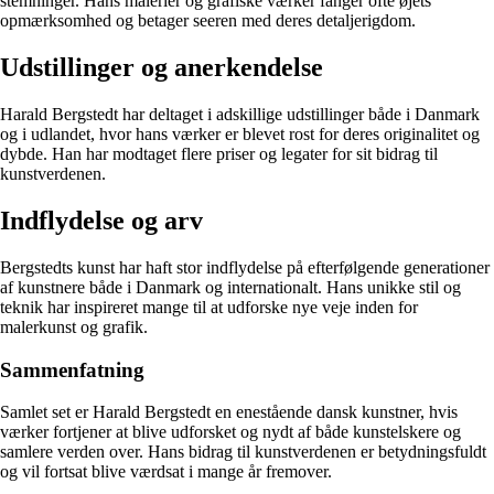
stemninger. Hans malerier og grafiske værker fanger ofte øjets
opmærksomhed og betager seeren med deres detaljerigdom.
Udstillinger og anerkendelse
Harald Bergstedt har deltaget i adskillige udstillinger både i Danmark
og i udlandet, hvor hans værker er blevet rost for deres originalitet og
dybde. Han har modtaget flere priser og legater for sit bidrag til
kunstverdenen.
Indflydelse og arv
Bergstedts kunst har haft stor indflydelse på efterfølgende generationer
af kunstnere både i Danmark og internationalt. Hans unikke stil og
teknik har inspireret mange til at udforske nye veje inden for
malerkunst og grafik.
Sammenfatning
Samlet set er Harald Bergstedt en enestående dansk kunstner, hvis
værker fortjener at blive udforsket og nydt af både kunstelskere og
samlere verden over. Hans bidrag til kunstverdenen er betydningsfuldt
og vil fortsat blive værdsat i mange år fremover.