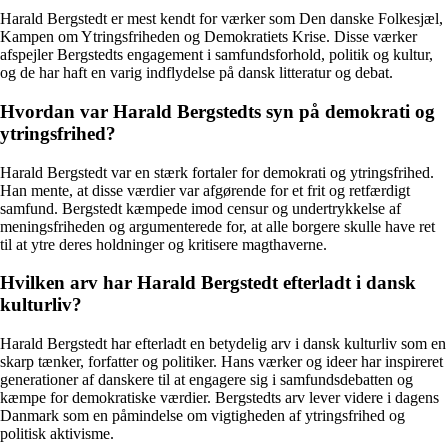
Harald Bergstedt er mest kendt for værker som Den danske Folkesjæl,
Kampen om Ytringsfriheden og Demokratiets Krise. Disse værker
afspejler Bergstedts engagement i samfundsforhold, politik og kultur,
og de har haft en varig indflydelse på dansk litteratur og debat.
Hvordan var Harald Bergstedts syn på demokrati og
ytringsfrihed?
Harald Bergstedt var en stærk fortaler for demokrati og ytringsfrihed.
Han mente, at disse værdier var afgørende for et frit og retfærdigt
samfund. Bergstedt kæmpede imod censur og undertrykkelse af
meningsfriheden og argumenterede for, at alle borgere skulle have ret
til at ytre deres holdninger og kritisere magthaverne.
Hvilken arv har Harald Bergstedt efterladt i dansk
kulturliv?
Harald Bergstedt har efterladt en betydelig arv i dansk kulturliv som en
skarp tænker, forfatter og politiker. Hans værker og ideer har inspireret
generationer af danskere til at engagere sig i samfundsdebatten og
kæmpe for demokratiske værdier. Bergstedts arv lever videre i dagens
Danmark som en påmindelse om vigtigheden af ytringsfrihed og
politisk aktivisme.