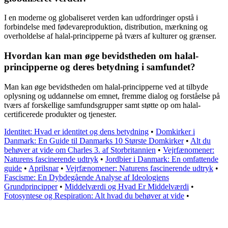
I en moderne og globaliseret verden kan udfordringer opstå i
forbindelse med fødevareproduktion, distribution, mærkning og
overholdelse af halal-principperne på tværs af kulturer og grænser.
Hvordan kan man øge bevidstheden om halal-
principperne og deres betydning i samfundet?
Man kan øge bevidstheden om halal-principperne ved at tilbyde
oplysning og uddannelse om emnet, fremme dialog og forståelse på
tværs af forskellige samfundsgrupper samt støtte op om halal-
certificerede produkter og tjenester.
Identitet: Hvad er identitet og dens betydning
•
Domkirker i
Danmark: En Guide til Danmarks 10 Største Domkirker
•
Alt du
behøver at vide om Charles 3. af Storbritannien
•
Vejrfænomener:
Naturens fascinerende udtryk
•
Jordbier i Danmark: En omfattende
guide
•
Aprilsnar
•
Vejrfænomener: Naturens fascinerende udtryk
•
Fascisme: En Dybdegående Analyse af Ideologiens
Grundprincipper
•
Middelværdi og Hvad Er Middelværdi
•
Fotosyntese og Respiration: Alt hvad du behøver at vide
•