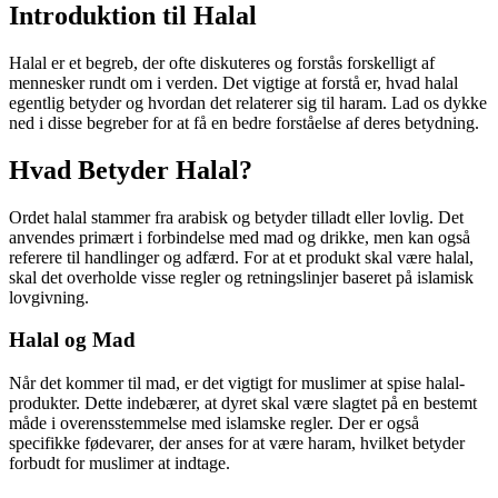
Introduktion til Halal
Halal er et begreb, der ofte diskuteres og forstås forskelligt af
mennesker rundt om i verden. Det vigtige at forstå er, hvad halal
egentlig betyder og hvordan det relaterer sig til haram. Lad os dykke
ned i disse begreber for at få en bedre forståelse af deres betydning.
Hvad Betyder Halal?
Ordet halal stammer fra arabisk og betyder tilladt eller lovlig. Det
anvendes primært i forbindelse med mad og drikke, men kan også
referere til handlinger og adfærd. For at et produkt skal være halal,
skal det overholde visse regler og retningslinjer baseret på islamisk
lovgivning.
Halal og Mad
Når det kommer til mad, er det vigtigt for muslimer at spise halal-
produkter. Dette indebærer, at dyret skal være slagtet på en bestemt
måde i overensstemmelse med islamske regler. Der er også
specifikke fødevarer, der anses for at være haram, hvilket betyder
forbudt for muslimer at indtage.