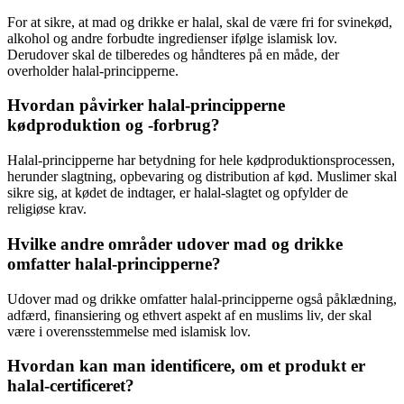
For at sikre, at mad og drikke er halal, skal de være fri for svinekød,
alkohol og andre forbudte ingredienser ifølge islamisk lov.
Derudover skal de tilberedes og håndteres på en måde, der
overholder halal-principperne.
Hvordan påvirker halal-principperne
kødproduktion og -forbrug?
Halal-principperne har betydning for hele kødproduktionsprocessen,
herunder slagtning, opbevaring og distribution af kød. Muslimer skal
sikre sig, at kødet de indtager, er halal-slagtet og opfylder de
religiøse krav.
Hvilke andre områder udover mad og drikke
omfatter halal-principperne?
Udover mad og drikke omfatter halal-principperne også påklædning,
adfærd, finansiering og ethvert aspekt af en muslims liv, der skal
være i overensstemmelse med islamisk lov.
Hvordan kan man identificere, om et produkt er
halal-certificeret?