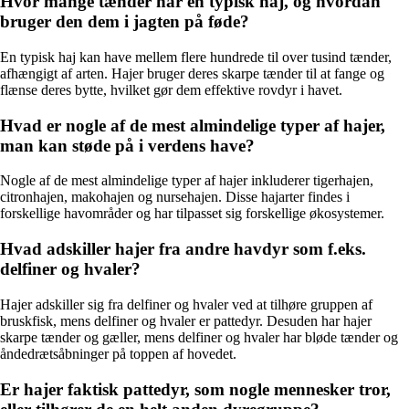
Hvor mange tænder har en typisk haj, og hvordan
bruger den dem i jagten på føde?
En typisk haj kan have mellem flere hundrede til over tusind tænder,
afhængigt af arten. Hajer bruger deres skarpe tænder til at fange og
flænse deres bytte, hvilket gør dem effektive rovdyr i havet.
Hvad er nogle af de mest almindelige typer af hajer,
man kan støde på i verdens have?
Nogle af de mest almindelige typer af hajer inkluderer tigerhajen,
citronhajen, makohajen og nursehajen. Disse hajarter findes i
forskellige havområder og har tilpasset sig forskellige økosystemer.
Hvad adskiller hajer fra andre havdyr som f.eks.
delfiner og hvaler?
Hajer adskiller sig fra delfiner og hvaler ved at tilhøre gruppen af
bruskfisk, mens delfiner og hvaler er pattedyr. Desuden har hajer
skarpe tænder og gæller, mens delfiner og hvaler har bløde tænder og
åndedrætsåbninger på toppen af hovedet.
Er hajer faktisk pattedyr, som nogle mennesker tror,