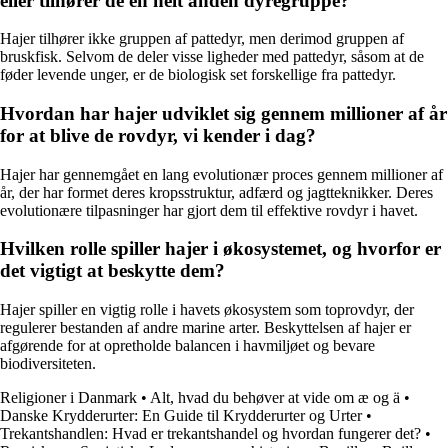
eller tilhører de en helt anden dyregruppe?
Hajer tilhører ikke gruppen af pattedyr, men derimod gruppen af
bruskfisk. Selvom de deler visse ligheder med pattedyr, såsom at de
føder levende unger, er de biologisk set forskellige fra pattedyr.
Hvordan har hajer udviklet sig gennem millioner af år
for at blive de rovdyr, vi kender i dag?
Hajer har gennemgået en lang evolutionær proces gennem millioner af
år, der har formet deres kropsstruktur, adfærd og jagtteknikker. Deres
evolutionære tilpasninger har gjort dem til effektive rovdyr i havet.
Hvilken rolle spiller hajer i økosystemet, og hvorfor er
det vigtigt at beskytte dem?
Hajer spiller en vigtig rolle i havets økosystem som toprovdyr, der
regulerer bestanden af andre marine arter. Beskyttelsen af hajer er
afgørende for at opretholde balancen i havmiljøet og bevare
biodiversiteten.
Religioner i Danmark
•
Alt, hvad du behøver at vide om æ og ä
•
Danske Krydderurter: En Guide til Krydderurter og Urter
•
Trekantshandlen: Hvad er trekantshandel og hvordan fungerer det?
•