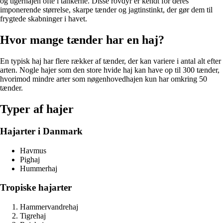
og tigerhajen ofte i tankerne. Disse rovdyr er kendt for deres
imponerende størrelse, skarpe tænder og jagtinstinkt, der gør dem til
frygtede skabninger i havet.
Hvor mange tænder har en haj?
En typisk haj har flere rækker af tænder, der kan variere i antal alt efter
arten. Nogle hajer som den store hvide haj kan have op til 300 tænder,
hvorimod mindre arter som nøgenhovedhajen kun har omkring 50
tænder.
Typer af hajer
Hajarter i Danmark
Havmus
Pighaj
Hummerhaj
Tropiske hajarter
Hammervandrehaj
Tigrehaj