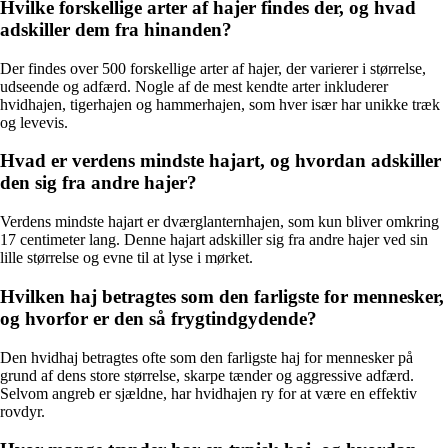
Hvilke forskellige arter af hajer findes der, og hvad
adskiller dem fra hinanden?
Der findes over 500 forskellige arter af hajer, der varierer i størrelse,
udseende og adfærd. Nogle af de mest kendte arter inkluderer
hvidhajen, tigerhajen og hammerhajen, som hver især har unikke træk
og levevis.
Hvad er verdens mindste hajart, og hvordan adskiller
den sig fra andre hajer?
Verdens mindste hajart er dværglanternhajen, som kun bliver omkring
17 centimeter lang. Denne hajart adskiller sig fra andre hajer ved sin
lille størrelse og evne til at lyse i mørket.
Hvilken haj betragtes som den farligste for mennesker,
og hvorfor er den så frygtindgydende?
Den hvidhaj betragtes ofte som den farligste haj for mennesker på
grund af dens store størrelse, skarpe tænder og aggressive adfærd.
Selvom angreb er sjældne, har hvidhajen ry for at være en effektiv
rovdyr.