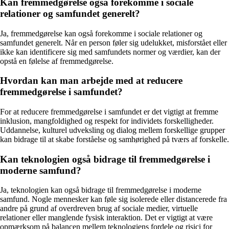
Kan fremmedgørelse også forekomme i sociale
relationer og samfundet generelt?
Ja, fremmedgørelse kan også forekomme i sociale relationer og
samfundet generelt. Når en person føler sig udelukket, misforstået eller
ikke kan identificere sig med samfundets normer og værdier, kan der
opstå en følelse af fremmedgørelse.
Hvordan kan man arbejde med at reducere
fremmedgørelse i samfundet?
For at reducere fremmedgørelse i samfundet er det vigtigt at fremme
inklusion, mangfoldighed og respekt for individets forskelligheder.
Uddannelse, kulturel udveksling og dialog mellem forskellige grupper
kan bidrage til at skabe forståelse og samhørighed på tværs af forskelle.
Kan teknologien også bidrage til fremmedgørelse i
moderne samfund?
Ja, teknologien kan også bidrage til fremmedgørelse i moderne
samfund. Nogle mennesker kan føle sig isolerede eller distancerede fra
andre på grund af overdreven brug af sociale medier, virtuelle
relationer eller manglende fysisk interaktion. Det er vigtigt at være
opmærksom på balancen mellem teknologiens fordele og risici for