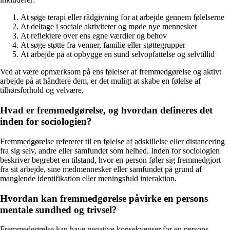
At søge terapi eller rådgivning for at arbejde gennem følelserne
At deltage i sociale aktiviteter og møde nye mennesker
At reflektere over ens egne værdier og behov
At søge støtte fra venner, familie eller støttegrupper
At arbejde på at opbygge en sund selvopfattelse og selvtillid
Ved at være opmærksom på ens følelser af fremmedgørelse og aktivt
arbejde på at håndtere dem, er det muligt at skabe en følelse af
tilhørsforhold og velvære.
Hvad er fremmedgørelse, og hvordan defineres det
inden for sociologien?
Fremmedgørelse refererer til en følelse af adskillelse eller distancering
fra sig selv, andre eller samfundet som helhed. Inden for sociologien
beskriver begrebet en tilstand, hvor en person føler sig fremmedgjort
fra sit arbejde, sine medmennesker eller samfundet på grund af
manglende identifikation eller meningsfuld interaktion.
Hvordan kan fremmedgørelse påvirke en persons
mentale sundhed og trivsel?
Fremmedgørelse kan have negative konsekvenser for en persons