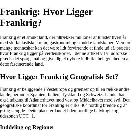
Frankrig: Hvor Ligger
Frankrig?
Frankrig er et smukt land, der tiltrækker millioner af turister hvert år
med sin fantastiske kultur, gastronomi og smukke landskaber. Men for
mange mennesker kan det være lidt forvirrende at finde ud af, præcist
hvor Frankrig ligger på verdenskortet. I denne artikel vil vi udforske
præcis det spørgsmål og give dig et dybere indblik i beliggenheden af
dette fascinerende land.
Hvor Ligger Frankrig Geografisk Set?
Frankrig er beliggende i Vesteuropa og grænser op til en række andre
lande, herunder Spanien, Italien, Tyskland og Schweiz. Landet har
også adgang til Atlanterhavet mod vest og Middelhavet mod syd. Den
geografiske koordinat for Frankrig er cirka 46° nordlig bredde og 2°
østlig længde. Dette placerer landet i den nordlige halvkugle og
tidszonen UTC+1.
Inddeling og Regioner