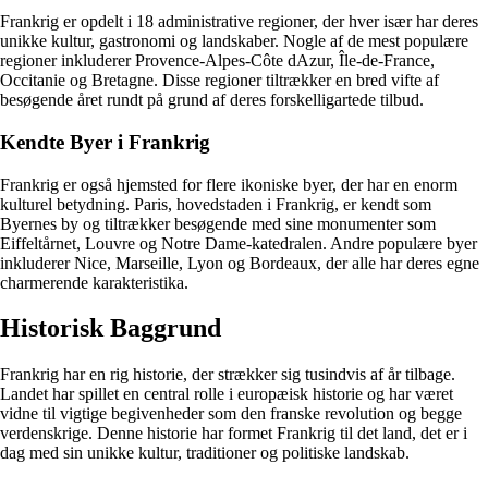
Frankrig er opdelt i 18 administrative regioner, der hver især har deres
unikke kultur, gastronomi og landskaber. Nogle af de mest populære
regioner inkluderer Provence-Alpes-Côte dAzur, Île-de-France,
Occitanie og Bretagne. Disse regioner tiltrækker en bred vifte af
besøgende året rundt på grund af deres forskelligartede tilbud.
Kendte Byer i Frankrig
Frankrig er også hjemsted for flere ikoniske byer, der har en enorm
kulturel betydning. Paris, hovedstaden i Frankrig, er kendt som
Byernes by og tiltrækker besøgende med sine monumenter som
Eiffeltårnet, Louvre og Notre Dame-katedralen. Andre populære byer
inkluderer Nice, Marseille, Lyon og Bordeaux, der alle har deres egne
charmerende karakteristika.
Historisk Baggrund
Frankrig har en rig historie, der strækker sig tusindvis af år tilbage.
Landet har spillet en central rolle i europæisk historie og har været
vidne til vigtige begivenheder som den franske revolution og begge
verdenskrige. Denne historie har formet Frankrig til det land, det er i
dag med sin unikke kultur, traditioner og politiske landskab.