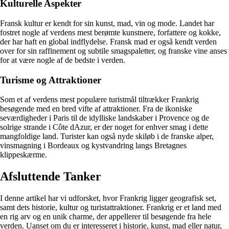
Kulturelle Aspekter
Fransk kultur er kendt for sin kunst, mad, vin og mode. Landet har
fostret nogle af verdens mest berømte kunstnere, forfattere og kokke,
der har haft en global indflydelse. Fransk mad er også kendt verden
over for sin raffinement og subtile smagspaletter, og franske vine anses
for at være nogle af de bedste i verden.
Turisme og Attraktioner
Som et af verdens mest populære turistmål tiltrækker Frankrig
besøgende med en bred vifte af attraktioner. Fra de ikoniske
seværdigheder i Paris til de idylliske landskaber i Provence og de
solrige strande i Côte dAzur, er der noget for enhver smag i dette
mangfoldige land. Turister kan også nyde skiløb i de franske alper,
vinsmagning i Bordeaux og kystvandring langs Bretagnes
klippeskærme.
Afsluttende Tanker
I denne artikel har vi udforsket, hvor Frankrig ligger geografisk set,
samt dets historie, kultur og turistattraktioner. Frankrig er et land med
en rig arv og en unik charme, der appellerer til besøgende fra hele
verden. Uanset om du er interesseret i historie, kunst, mad eller natur,