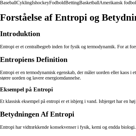
Baseball
Cykling
Ishockey
Fodbold
Betting
Basketball
Amerikansk fodbo
Forståelse af Entropi og Betydn
Introduktion
Entropi er et centralbegreb inden for fysik og termodynamik. For at fo
Entropiens Definition
Entropi er en termodynamisk egenskab, der måler uorden eller kaos i et
større uorden og lavere energiomdannelse.
Eksempel på Entropi
Et klassisk eksempel på entropi er et isbjerg i vand. Isbjerget har en hø
Betydningen Af Entropi
Entropi har vidtrækkende konsekvenser i fysik, kemi og endda biologi.