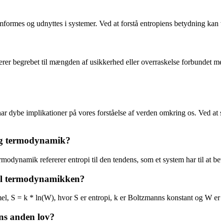
omformes og udnyttes i systemer. Ved at forstå entropiens betydning kan
fererer begrebet til mængden af usikkerhed eller overraskelse forbundet 
ar dybe implikationer på vores forståelse af verden omkring os. Ved at 
 og termodynamik?
ermodynamik refererer entropi til den tendens, som et system har til at b
til termodynamikken?
, S = k * ln(W), hvor S er entropi, k er Boltzmanns konstant og W er a
ns anden lov?