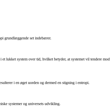
ropi grundlæggende set indebærer.
t lukket system over tid, hvilket betyder, at systemet vil tendere mod
esulterer i en øget uorden og dermed en stigning i entropi.
iske systemer og universets udvikling.