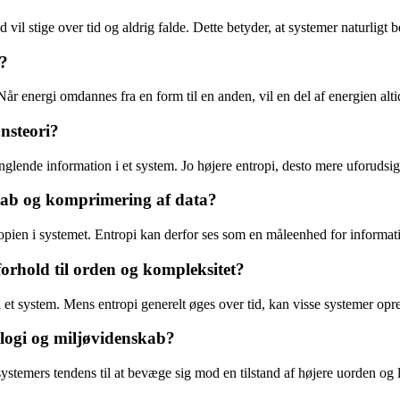
 vil stige over tid og aldrig falde. Dette betyder, at systemer naturligt
n?
 Når energi omdannes fra en form til en anden, vil en del af energien alt
nsteori?
nglende information i et system. Jo højere entropi, desto mere uforudsig
stab og komprimering af data?
ropien i systemet. Entropi kan derfor ses som en måleenhed for informa
forhold til orden og kompleksitet?
et i et system. Mens entropi generelt øges over tid, kan visse systemer o
logi og miljøvidenskab?
ystemers tendens til at bevæge sig mod en tilstand af højere uorden og l