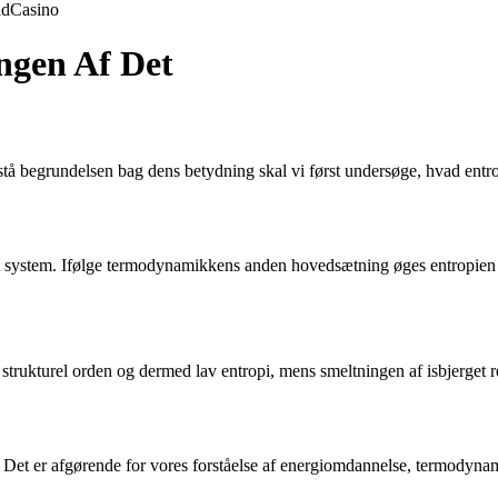
ld
Casino
ingen Af Det
rstå begrundelsen bag dens betydning skal vi først undersøge, hvad ent
 system. Ifølge termodynamikkens anden hovedsætning øges entropien i e
j strukturel orden og dermed lav entropi, mens smeltningen af isbjerget r
 Det er afgørende for vores forståelse af energiomdannelse, termodynam