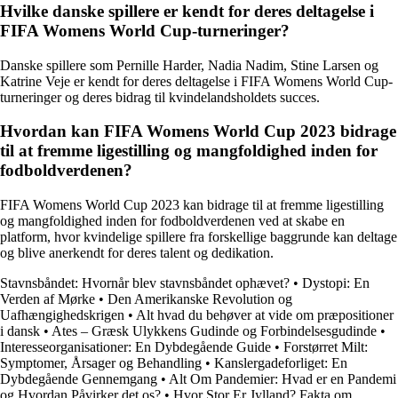
Hvilke danske spillere er kendt for deres deltagelse i
FIFA Womens World Cup-turneringer?
Danske spillere som Pernille Harder, Nadia Nadim, Stine Larsen og
Katrine Veje er kendt for deres deltagelse i FIFA Womens World Cup-
turneringer og deres bidrag til kvindelandsholdets succes.
Hvordan kan FIFA Womens World Cup 2023 bidrage
til at fremme ligestilling og mangfoldighed inden for
fodboldverdenen?
FIFA Womens World Cup 2023 kan bidrage til at fremme ligestilling
og mangfoldighed inden for fodboldverdenen ved at skabe en
platform, hvor kvindelige spillere fra forskellige baggrunde kan deltage
og blive anerkendt for deres talent og dedikation.
Stavnsbåndet: Hvornår blev stavnsbåndet ophævet?
•
Dystopi: En
Verden af Mørke
•
Den Amerikanske Revolution og
Uafhængighedskrigen
•
Alt hvad du behøver at vide om præpositioner
i dansk
•
Ates – Græsk Ulykkens Gudinde og Forbindelsesgudinde
•
Interesseorganisationer: En Dybdegående Guide
•
Forstørret Milt:
Symptomer, Årsager og Behandling
•
Kanslergadeforliget: En
Dybdegående Gennemgang
•
Alt Om Pandemier: Hvad er en Pandemi
og Hvordan Påvirker det os?
•
Hvor Stor Er Jylland? Fakta om