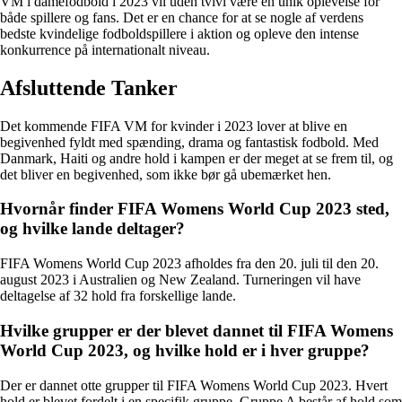
VM i damefodbold i 2023 vil uden tvivl være en unik oplevelse for
både spillere og fans. Det er en chance for at se nogle af verdens
bedste kvindelige fodboldspillere i aktion og opleve den intense
konkurrence på internationalt niveau.
Afsluttende Tanker
Det kommende FIFA VM for kvinder i 2023 lover at blive en
begivenhed fyldt med spænding, drama og fantastisk fodbold. Med
Danmark, Haiti og andre hold i kampen er der meget at se frem til, og
det bliver en begivenhed, som ikke bør gå ubemærket hen.
Hvornår finder FIFA Womens World Cup 2023 sted,
og hvilke lande deltager?
FIFA Womens World Cup 2023 afholdes fra den 20. juli til den 20.
august 2023 i Australien og New Zealand. Turneringen vil have
deltagelse af 32 hold fra forskellige lande.
Hvilke grupper er der blevet dannet til FIFA Womens
World Cup 2023, og hvilke hold er i hver gruppe?
Der er dannet otte grupper til FIFA Womens World Cup 2023. Hvert
hold er blevet fordelt i en specifik gruppe. Gruppe A består af hold som