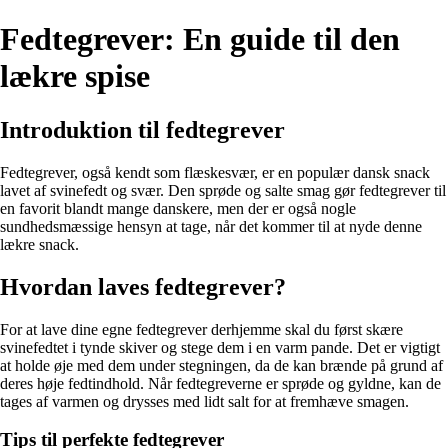
Fedtegrever: En guide til den
lækre spise
Introduktion til fedtegrever
Fedtegrever, også kendt som flæskesvær, er en populær dansk snack
lavet af svinefedt og svær. Den sprøde og salte smag gør fedtegrever til
en favorit blandt mange danskere, men der er også nogle
sundhedsmæssige hensyn at tage, når det kommer til at nyde denne
lækre snack.
Hvordan laves fedtegrever?
For at lave dine egne fedtegrever derhjemme skal du først skære
svinefedtet i tynde skiver og stege dem i en varm pande. Det er vigtigt
at holde øje med dem under stegningen, da de kan brænde på grund af
deres høje fedtindhold. Når fedtegreverne er sprøde og gyldne, kan de
tages af varmen og drysses med lidt salt for at fremhæve smagen.
Tips til perfekte fedtegrever