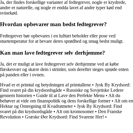
Ja, der findes forskellige varianter af fedtegrever, nogle er krydrede,
andre er naturelle, og nogle er endda lavet af andre typer kød end
svinekød.
Hvordan opbevarer man bedst fedtegrever?
Fedtegrever bør opbevares i en lufttæt beholder eller pose ved
stuetemperatur for at bevare deres sprødhed og smag bedst muligt.
Kan man lave fedtegrever selv derhjemme?
Ja, det er muligt at lave fedtegrever selv derhjemme ved at købe
flæskesvær og skære dem i strimler, som derefter steges sprøde enten
på panden eller i ovnen.
Hvad er et primtal og betydningen af primtallene
•
Jysk By Krydsord:
Find svaret på din krydsordsgåde
•
Russiske og Sovjetiske Ledere
gennem historien
•
Guide til at Lave den Perfekte Menu
•
Alt du
behøver at vide om finanspolitik og dens forskellige former
•
Alt om en
Hektar og Omregning til Kvadratmeter
•
Jysk By Krydsord: Find
svaret på din krydsordsgåde
•
Alt om kromosomer
•
Den Franske
Revolution
•
Græske Øer Krydsord: Find Svarene Her!
•