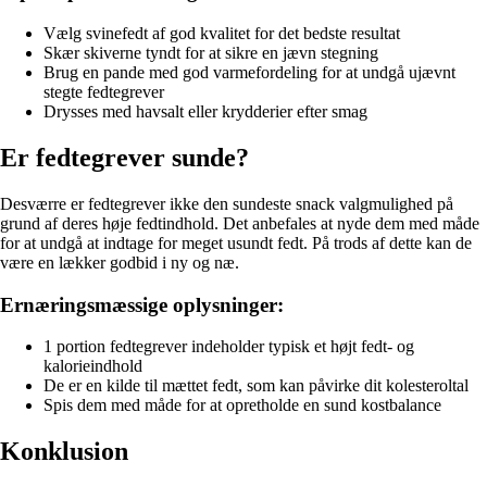
Vælg svinefedt af god kvalitet for det bedste resultat
Skær skiverne tyndt for at sikre en jævn stegning
Brug en pande med god varmefordeling for at undgå ujævnt
stegte fedtegrever
Drysses med havsalt eller krydderier efter smag
Er fedtegrever sunde?
Desværre er fedtegrever ikke den sundeste snack valgmulighed på
grund af deres høje fedtindhold. Det anbefales at nyde dem med måde
for at undgå at indtage for meget usundt fedt. På trods af dette kan de
være en lækker godbid i ny og næ.
Ernæringsmæssige oplysninger:
1 portion fedtegrever indeholder typisk et højt fedt- og
kalorieindhold
De er en kilde til mættet fedt, som kan påvirke dit kolesteroltal
Spis dem med måde for at opretholde en sund kostbalance
Konklusion