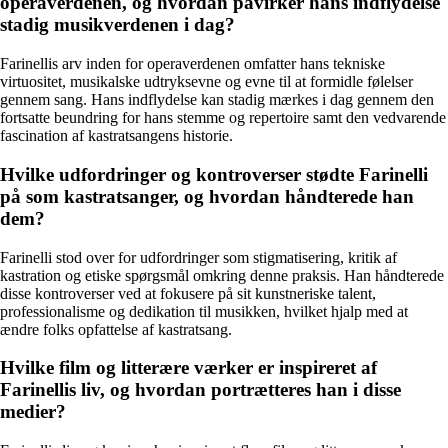
operaverdenen, og hvordan påvirker hans indflydelse
stadig musikverdenen i dag?
Farinellis arv inden for operaverdenen omfatter hans tekniske
virtuositet, musikalske udtryksevne og evne til at formidle følelser
gennem sang. Hans indflydelse kan stadig mærkes i dag gennem den
fortsatte beundring for hans stemme og repertoire samt den vedvarende
fascination af kastratsangens historie.
Hvilke udfordringer og kontroverser stødte Farinelli
på som kastratsanger, og hvordan håndterede han
dem?
Farinelli stod over for udfordringer som stigmatisering, kritik af
kastration og etiske spørgsmål omkring denne praksis. Han håndterede
disse kontroverser ved at fokusere på sit kunstneriske talent,
professionalisme og dedikation til musikken, hvilket hjalp med at
ændre folks opfattelse af kastratsang.
Hvilke film og litterære værker er inspireret af
Farinellis liv, og hvordan portrætteres han i disse
medier?