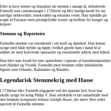
Efter at have trænet og finpudset sin stemme i mange år, debuterede
Farinelli som castratosanger i 1720erne og blev hurtigt kendt for sin
utrolige rækkevidde, tonekvalitet og tekniske evner. Han optrådte på
nogle af Europas mest prestigefyldte scener og hoffene for konger og
kejsere.
Stemme og Repertoire
Farinellis stemme var enestående i sin kraft og skønhed. Han kunne
synge med både dybde og højde, hvilket gjorde ham i stand til at
udføre de mest krævende operaarier og emotionelle udtryk med lethed.
Han blev især kendt for sine optrædener i operaer af barokkomponister
som Händel og Vivaldi. Farinellis mest berømte roller inkluderede
figurer som Orlando, Radamisto og Rinaldo.
Legendarisk Stemmekrig med Hasse
I 1730erne blev Farinelli engageret ved det spanske hof, hvor han
skulle synge for kong Philip V. Han udviklede et tæt samarbejde med
den berømte komponist Johann Adolph Hasse, der skrev flere roller
specielt til Farinellis stemme.