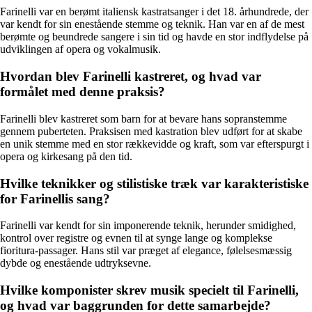
Farinelli var en berømt italiensk kastratsanger i det 18. århundrede, der
var kendt for sin enestående stemme og teknik. Han var en af de mest
berømte og beundrede sangere i sin tid og havde en stor indflydelse på
udviklingen af opera og vokalmusik.
Hvordan blev Farinelli kastreret, og hvad var
formålet med denne praksis?
Farinelli blev kastreret som barn for at bevare hans sopranstemme
gennem puberteten. Praksisen med kastration blev udført for at skabe
en unik stemme med en stor rækkevidde og kraft, som var efterspurgt i
opera og kirkesang på den tid.
Hvilke teknikker og stilistiske træk var karakteristiske
for Farinellis sang?
Farinelli var kendt for sin imponerende teknik, herunder smidighed,
kontrol over registre og evnen til at synge lange og komplekse
fioritura-passager. Hans stil var præget af elegance, følelsesmæssig
dybde og enestående udtryksevne.
Hvilke komponister skrev musik specielt til Farinelli,
og hvad var baggrunden for dette samarbejde?