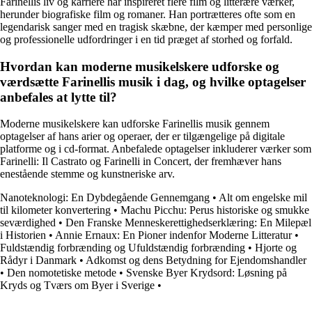
Farinellis liv og karriere har inspireret flere film og litterære værker,
herunder biografiske film og romaner. Han portrætteres ofte som en
legendarisk sanger med en tragisk skæbne, der kæmper med personlige
og professionelle udfordringer i en tid præget af storhed og forfald.
Hvordan kan moderne musikelskere udforske og
værdsætte Farinellis musik i dag, og hvilke optagelser
anbefales at lytte til?
Moderne musikelskere kan udforske Farinellis musik gennem
optagelser af hans arier og operaer, der er tilgængelige på digitale
platforme og i cd-format. Anbefalede optagelser inkluderer værker som
Farinelli: Il Castrato og Farinelli in Concert, der fremhæver hans
enestående stemme og kunstneriske arv.
Nanoteknologi: En Dybdegående Gennemgang
•
Alt om engelske mil
til kilometer konvertering
•
Machu Picchu: Perus historiske og smukke
seværdighed
•
Den Franske Menneskerettighedserklæring: En Milepæl
i Historien
•
Annie Ernaux: En Pioner indenfor Moderne Litteratur
•
Fuldstændig forbrænding og Ufuldstændig forbrænding
•
Hjorte og
Rådyr i Danmark
•
Adkomst og dens Betydning for Ejendomshandler
•
Den nomotetiske metode
•
Svenske Byer Krydsord: Løsning på
Kryds og Tværs om Byer i Sverige
•