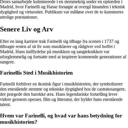
Deres samarbejde kulminerede i en stemmekrig under en optræden i
Madrid, hvor Farinelli og Hasse forsøgte at overgå hinanden i teknisk
dygtighed og virtuositet. Publikum var målløse over de to kunstneres
utrolige præstationer.
Senere Liv og Arv
Efter en lang karriere trak Farinelli sig tilbage fra scenen i 1737 og
tilbragte resten af sit liv som musiklærer og rådgiver ved hoffet i
Madrid. Hans indflydelse på musikken og sangteknikken var
uforglemmelig og fortsatte med at inspirere kommende generationer af
sangere.
Farinellis Sted i Musikhistorien
Farinelli forbliver en ikonisk figur i musikhistorien, der symboliserer
den enestående stemme og tekniske dygtighed hos de castratosangere,
der prægede den barokke æra. Hans legendariske fortælling lever
videre gennem operaer, film og litteratur, der hylder hans enestående
talent.
Hvem var Farinelli, og hvad var hans betydning for
musikhistorien?