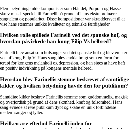
Flere betydningsfulde komponister som Händel, Porpora og Hasse
skrev musik specielt til Farinelli på grund af hans ekstraordinære
sangtalent og popularitet. Disse kompositioner var skræddersyet til at
vise hans stemmes unikke kvaliteter og tekniske færdigheder.
Hvilken rolle spillede Farinelli ved det spanske hof, og
hvordan påvirkede han kong Filip Vs helbred?
Farinelli blev ansat som hofsanger ved det spanske hof og blev en nær
ven af kong Filip V. Hans sang blev endda brugt som en form for
terapi for kongens melankoli og depression, og han siges at have haft
en positiv indvirkning på kongens mentale helbred.
Hvordan blev Farinellis stemme beskrevet af samtidige
kilder, og hvilken betydning havde den for publikum?
Samtidige kilder beskrev Farinellis stemme som guddommelig, magisk
og overjordisk på grund af dens skønhed, kraft og følsomhed. Hans
sang evnede at røre publikum dybt og skabe en unik forbindelse
mellem sanger og lytter.
Hvilken arv efterlod Farinelli inden for