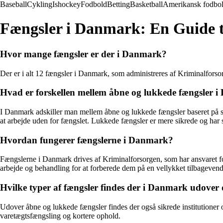
Baseball
Cykling
Ishockey
Fodbold
Betting
Basketball
Amerikansk fodbo
Fængsler i Danmark: En Guide t
Hvor mange fængsler er der i Danmark?
Der er i alt 12 fængsler i Danmark, som administreres af Kriminalforsor
Hvad er forskellen mellem åbne og lukkede fængsler 
I Danmark adskiller man mellem åbne og lukkede fængsler baseret på si
at arbejde uden for fængslet. Lukkede fængsler er mere sikrede og har st
Hvordan fungerer fængslerne i Danmark?
Fængslerne i Danmark drives af Kriminalforsorgen, som har ansvaret for a
arbejde og behandling for at forberede dem på en vellykket tilbagevend
Hvilke typer af fængsler findes der i Danmark udover
Udover åbne og lukkede fængsler findes der også sikrede institutioner og
varetægtsfængsling og kortere ophold.