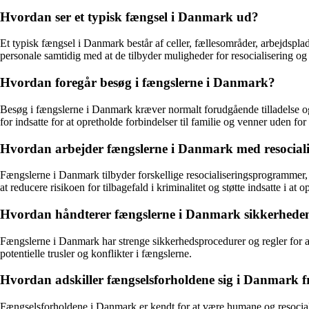
Hvordan ser et typisk fængsel i Danmark ud?
Et typisk fængsel i Danmark består af celler, fællesområder, arbejdsplads
personale samtidig med at de tilbyder muligheder for resocialisering og 
Hvordan foregår besøg i fængslerne i Danmark?
Besøg i fængslerne i Danmark kræver normalt forudgående tilladelse og
for indsatte for at opretholde forbindelser til familie og venner uden for
Hvordan arbejder fængslerne i Danmark med resocialis
Fængslerne i Danmark tilbyder forskellige resocialiseringsprogrammer, 
at reducere risikoen for tilbagefald i kriminalitet og støtte indsatte i at 
Hvordan håndterer fængslerne i Danmark sikkerheden 
Fængslerne i Danmark har strenge sikkerhedsprocedurer og regler for a
potentielle trusler og konflikter i fængslerne.
Hvordan adskiller fængselsforholdene sig i Danmark f
Fængselsforholdene i Danmark er kendt for at være humane og resocialise