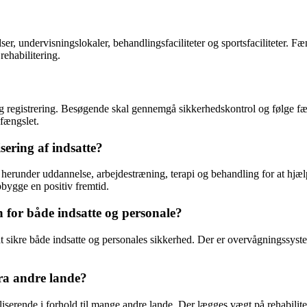
er, undervisningslokaler, behandlingsfaciliteter og sportsfaciliteter. Fæn
rehabilitering.
 registrering. Besøgende skal gennemgå sikkerhedskontrol og følge fæn
 fængslet.
ering af indsatte?
herunder uddannelse, arbejdestræning, terapi og behandling for at hjælp
opbygge en positiv fremtid.
for både indsatte og personale?
t sikre både indsatte og personales sikkerhed. Der er overvågningssyst
ra andre lande?
rende i forhold til mange andre lande. Der lægges vægt på rehabiliterin