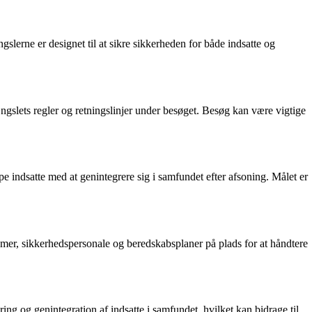
gslerne er designet til at sikre sikkerheden for både indsatte og
gslets regler og retningslinjer under besøget. Besøg kan være vigtige
e indsatte med at genintegrere sig i samfundet efter afsoning. Målet er
emer, sikkerhedspersonale og beredskabsplaner på plads for at håndtere
g og genintegration af indsatte i samfundet, hvilket kan bidrage til