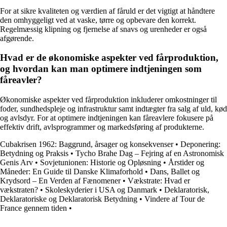
For at sikre kvaliteten og værdien af fåruld er det vigtigt at håndtere
den omhyggeligt ved at vaske, tørre og opbevare den korrekt.
Regelmæssig klipning og fjernelse af snavs og urenheder er også
afgørende.
Hvad er de økonomiske aspekter ved fårproduktion,
og hvordan kan man optimere indtjeningen som
fåreavler?
Økonomiske aspekter ved fårproduktion inkluderer omkostninger til
foder, sundhedspleje og infrastruktur samt indtægter fra salg af uld, kød
og avlsdyr. For at optimere indtjeningen kan fåreavlere fokusere på
effektiv drift, avlsprogrammer og markedsføring af produkterne.
Cubakrisen 1962: Baggrund, årsager og konsekvenser
•
Deponering:
Betydning og Praksis
•
Tycho Brahe Dag – Fejring af en Astronomisk
Genis Arv
•
Sovjetunionen: Historie og Opløsning
•
Årstider og
Måneder: En Guide til Danske Klimaforhold
•
Dans, Ballet og
Krydsord – En Verden af Fænomener
•
Vækstrate: Hvad er
vækstraten?
•
Skoleskyderier i USA og Danmark
•
Deklaratorisk,
Deklaratoriske og Deklaratorisk Betydning
•
Vindere af Tour de
France gennem tiden
•