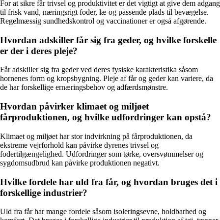
For at sikre får trivsel og produktivitet er det vigtigt at give dem adgang
til frisk vand, næringsrigt foder, læ og passende plads til bevægelse.
Regelmæssig sundhedskontrol og vaccinationer er også afgørende.
Hvordan adskiller får sig fra geder, og hvilke forskelle
er der i deres pleje?
Får adskiller sig fra geder ved deres fysiske karakteristika såsom
hornenes form og kropsbygning. Pleje af får og geder kan variere, da
de har forskellige ernæringsbehov og adfærdsmønstre.
Hvordan påvirker klimaet og miljøet
fårproduktionen, og hvilke udfordringer kan opstå?
Klimaet og miljøet har stor indvirkning på fårproduktionen, da
ekstreme vejrforhold kan påvirke dyrenes trivsel og
fodertilgængelighed. Udfordringer som tørke, oversvømmelser og
sygdomsudbrud kan påvirke produktionen negativt.
Hvilke fordele har uld fra får, og hvordan bruges det i
forskellige industrier?
Uld fra får har mange fordele såsom isoleringsevne, holdbarhed og