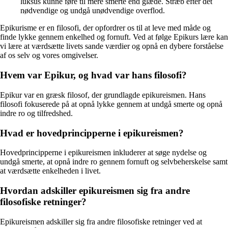
luksus kunne føre til mere smerte end glæde. Stræb efter det
nødvendige og undgå unødvendige overflod.
Epikurisme er en filosofi, der opfordrer os til at leve med måde og
finde lykke gennem enkelhed og fornuft. Ved at følge Epikurs lære kan
vi lære at værdsætte livets sande værdier og opnå en dybere forståelse
af os selv og vores omgivelser.
Hvem var Epikur, og hvad var hans filosofi?
Epikur var en græsk filosof, der grundlagde epikureismen. Hans
filosofi fokuserede på at opnå lykke gennem at undgå smerte og opnå
indre ro og tilfredshed.
Hvad er hovedprincipperne i epikureismen?
Hovedprincipperne i epikureismen inkluderer at søge nydelse og
undgå smerte, at opnå indre ro gennem fornuft og selvbeherskelse samt
at værdsætte enkelheden i livet.
Hvordan adskiller epikureismen sig fra andre
filosofiske retninger?
Epikureismen adskiller sig fra andre filosofiske retninger ved at