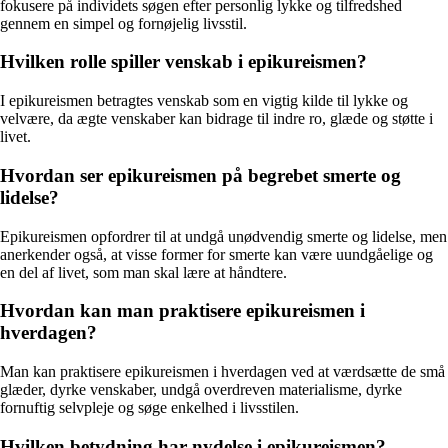
fokusere på individets søgen efter personlig lykke og tilfredshed
gennem en simpel og fornøjelig livsstil.
Hvilken rolle spiller venskab i epikureismen?
I epikureismen betragtes venskab som en vigtig kilde til lykke og
velvære, da ægte venskaber kan bidrage til indre ro, glæde og støtte i
livet.
Hvordan ser epikureismen på begrebet smerte og
lidelse?
Epikureismen opfordrer til at undgå unødvendig smerte og lidelse, men
anerkender også, at visse former for smerte kan være uundgåelige og
en del af livet, som man skal lære at håndtere.
Hvordan kan man praktisere epikureismen i
hverdagen?
Man kan praktisere epikureismen i hverdagen ved at værdsætte de små
glæder, dyrke venskaber, undgå overdreven materialisme, dyrke
fornuftig selvpleje og søge enkelhed i livsstilen.
Hvilken betydning har nydelse i epikureismen?