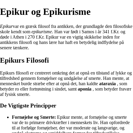
Epikur og Epikurisme
Epikur
var en græsk filosof fra antikken, der grundlagde den filosofiske
skole kendt som
epikurisme
. Han var født i Samos i år 341 f.Kr. og
døde i Athen i 270 f.Kr. Epikur var en vigtig skikkelse inden for
antikkens filosofi og hans lære har haft en betydelig indflydelse på
senere tænkere.
Epikurs Filosofi
Epikurs filosofi er centreret omkring det at opnå en tilstand af lykke og
tilfredshed gennem fornøjelser og undgåelse af smerte. Han mente, at
mennesket burde stræbe efter at opnå det, han kaldte
ataraxia
, som
betyder ro eller fortrøstning i sindet, samt
aponia
, som betyder fravær
af fysisk smerte.
De Vigtigste Principper
Fornøjelse og Smerte:
Epikur mente, at fornøjelse og smerte
var de to primære drivkræfter i menneskets liv. Han opfordrede
til at forfølge fornøjelser, der var moderate og langvarige, og