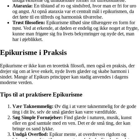
undgå ekstreme og umiddelbare former for tilfredsstillelse.
Ataraxia:
En tilstand af ro og sindsfred, hvor man er fri for uro
og angst. At opnå ataraxia var et centralt mål i epikurismen, da
det førte til en tilfreds og harmonisk tilværelse.
Trøst filosofien:
Epikurisme tilbød sine tilhængere en form for
trøst. Ved at erkende, at døden er endelig og ikke noget at frygte,
kunne man frigøre sig fra livets bekymringer og nyde det, man
har i øjeblikket.
Epikurisme i Praksis
Epikurisme er ikke kun en teoretisk filosofi, men også en praksis, der
drejer sig om at leve enkelt, nyde livets glæder og skabe harmoni i
sindet. Mange af Epikurs principper kan stadig anvendes i dagens
moderne verden.
Tips til at praktisere Epikurisme
Vær Taknemmelig:
Øv dig i at være taknemmelig for de gode
ting i dit liv, selv de små glæder kan være værdifulde.
Søg Simple Fornøjelser:
Find glæde i naturen, musik, kunst
eller en god samtale med en ven. Det er de små ting, der kan
bringe os sand lykke.
Undgå Overflod:
Epikur mente, at overdreven rigdom og