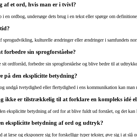
af et ord, hvis man er i tvivl?
p i en ordbog, undersøge dets brug i en tekst eller spørge om definitionen
tid?
 af sprogudvikling, kulturelle ændringer eller ændringer i samfundets no
 forbedre sin sprogforståelse?
it ordforråd, forbedre sin sprogforståelse og blive bedre til at udtrykke
 på den eksplicitte betydning?
g undgå tvetydighed eller flertydighed i ens kommunikation kan man mi
 ikke er tilstrækkelig til at forklare en kompleks idé e
 eksplicitte betydning af ord for at blive fuldt ud forstået, og det kan 
en eksplicitte betydning af ord og udtryk?
 at læse og eksponere sig for forskellige typer tekster, øve sig i at slå 