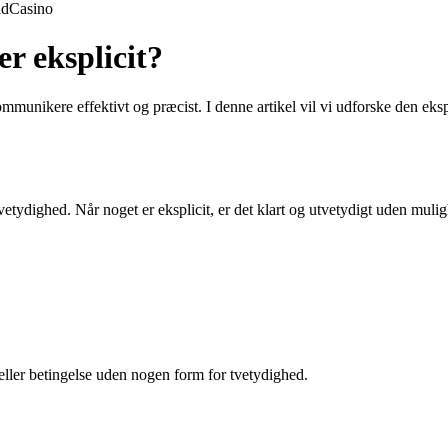
ld
Casino
r eksplicit?
kommunikere effektivt og præcist. I denne artikel vil vi udforske den eks
tvetydighed. Når noget er eksplicit, er det klart og utvetydigt uden muli
 eller betingelse uden nogen form for tvetydighed.