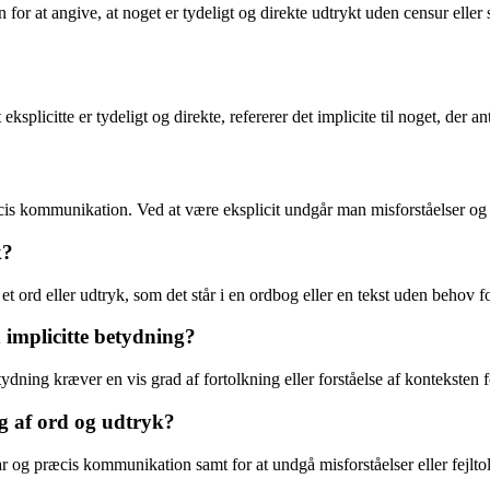
for at angive, at noget er tydeligt og direkte udtrykt uden censur eller
eksplicitte er tydeligt og direkte, refererer det implicite til noget, der a
æcis kommunikation. Ved at være eksplicit undgår man misforståelser og s
k?
 et ord eller udtryk, som det står i en ordbog eller en tekst uden behov f
 implicitte betydning?
ydning kræver en vis grad af fortolkning eller forståelse af konteksten f
ng af ord og udtryk?
ar og præcis kommunikation samt for at undgå misforståelser eller fejlto