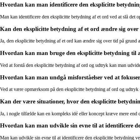
Hvordan kan man identificere den eksplicitte betydning 
Man kan identificere den eksplicitte betydning af et ord ved at slå det o
Kan den eksplicitte betydning af et ord ændre sig over 
Ja, den eksplicitte betydning af et ord kan ændre sig over tid på grund
Hvordan kan man bruge den eksplicitte betydning til at
Ved at forstå den eksplicitte betydning af ord og udtryk kan man udvide s
Hvordan kan man undgå misforståelser ved at fokusere
Ved at være opmærksom på den eksplicitte betydning af ord og udtryk o
Kan der være situationer, hvor den eksplicitte betydning
Ja, i nogle tilfælde kan en kompleks idé eller koncept kræve mere end den
Hvordan kan man udvikle sin evne til at identificere d
Man kan udvikle sin evne til at identificere den eksplicitte betydning ved