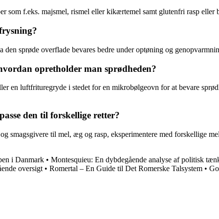
r som f.eks. majsmel, rismel eller kikærtemel samt glutenfri rasp eller 
 frysning?
ng, da den sprøde overflade bevares bedre under optøning og genopvarmn
hvordan opretholder man sprødheden?
 en luftfrituregryde i stedet for en mikrobølgeovn for at bevare sprø
sse den til forskellige retter?
er og smagsgivere til mel, æg og rasp, eksperimentere med forskellige 
ben i Danmark
•
Montesquieu: En dybdegående analyse af politisk tæn
ående oversigt
•
Romertal – En Guide til Det Romerske Talsystem
•
Go