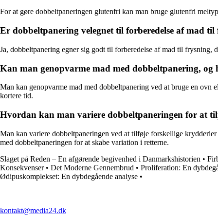
For at gøre dobbeltpaneringen glutenfri kan man bruge glutenfri meltype
Er dobbeltpanering velegnet til forberedelse af mad til
Ja, dobbeltpanering egner sig godt til forberedelse af mad til frysni
Kan man genopvarme mad med dobbeltpanering, og 
Man kan genopvarme mad med dobbeltpanering ved at bruge en ovn eller
kortere tid.
Hvordan kan man variere dobbeltpaneringen for at tilpa
Man kan variere dobbeltpaneringen ved at tilføje forskellige krydderi
med dobbeltpaneringen for at skabe variation i retterne.
Slaget på Reden – En afgørende begivenhed i Danmarkshistorien
•
Fir
Konsekvenser
•
Det Moderne Gennembrud
•
Proliferation: En dybdeg
Ødipuskomplekset: En dybdegående analyse
•
kontakt@media24.dk