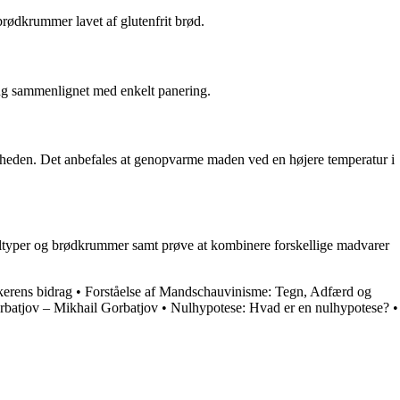
brødkrummer lavet af glutenfrit brød.
ing sammenlignet med enkelt panering.
dheden. Det anbefales at genopvarme maden ved en højere temperatur i
meltyper og brødkrummer samt prøve at kombinere forskellige madvarer
kerens bidrag
•
Forståelse af Mandschauvinisme: Tegn, Adfærd og
rbatjov – Mikhail Gorbatjov
•
Nulhypotese: Hvad er en nulhypotese?
•