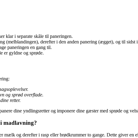
r klar i separate skåle til paneringen.
g (melblandingen), derefter i den anden panering (ægget), og til sidst i
age paneringen en gang til.
de er gyldne og sprøde.
ering:
magsoplevelser.
vn og sprød overflade.
dine retter.
ltpanere dine yndlingsretter og imponere dine gæster med sprøde og vel
 i madlavning?
er mælk og derefter i rasp eller brødkrummer to gange. Dette giver en e