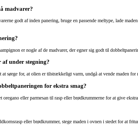
på madvarer?
varerne godt af inden panering, bruge en passende meltype, lade maden
nering?
hampignon er nogle af de madvarer, der egner sig godt til dobbeltpaneri
 af under stegning?
gt at sørge for, at olien er tilstrækkeligt varm, undgå at vende maden f
dobbeltpaneringen for ekstra smag?
et oregano eller parmesan til rasp eller brødkrummerne for at give ekstr
dkornsrasp eller brødkrummer, stege maden i ovnen i stedet for at fritu