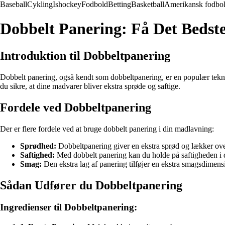
Baseball
Cykling
Ishockey
Fodbold
Betting
Basketball
Amerikansk fodbo
Dobbelt Panering: Få Det Bedst
Introduktion til Dobbeltpanering
Dobbelt panering, også kendt som dobbeltpanering, er en populær teknik
du sikre, at dine madvarer bliver ekstra sprøde og saftige.
Fordele ved Dobbeltpanering
Der er flere fordele ved at bruge dobbelt panering i din madlavning:
Sprødhed:
Dobbeltpanering giver en ekstra sprød og lækker over
Saftighed:
Med dobbelt panering kan du holde på saftigheden i 
Smag:
Den ekstra lag af panering tilføjer en ekstra smagsdimensio
Sådan Udfører du Dobbeltpanering
Ingredienser til Dobbeltpanering: