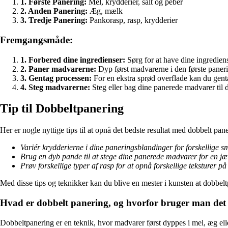
1. Første Panering:
Mel, krydderier, salt og peber
2. Anden Panering:
Æg, mælk
3. Tredje Panering:
Pankorasp, rasp, krydderier
Fremgangsmåde:
1. Forbered dine ingredienser:
Sørg for at have dine ingrediense
2. Paner madvarerne:
Dyp først madvarerne i den første panerin
3. Gentag processen:
For en ekstra sprød overflade kan du gent
4. Steg madvarerne:
Steg eller bag dine panerede madvarer til 
Tip til Dobbeltpanering
Her er nogle nyttige tips til at opnå det bedste resultat med dobbelt pan
Variér krydderierne i dine paneringsblandinger for forskellige s
Brug en dyb pande til at stege dine panerede madvarer for en jæ
Prøv forskellige typer af rasp for at opnå forskellige teksturer på 
Med disse tips og teknikker kan du blive en mester i kunsten at dobbe
Hvad er dobbelt panering, og hvorfor bruger man det
Dobbeltpanering er en teknik, hvor madvarer først dyppes i mel, æg ell