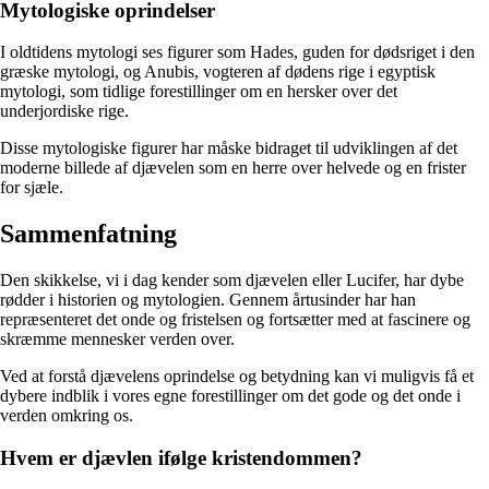
Mytologiske oprindelser
I oldtidens mytologi ses figurer som Hades, guden for dødsriget i den
græske mytologi, og Anubis, vogteren af dødens rige i egyptisk
mytologi, som tidlige forestillinger om en hersker over det
underjordiske rige.
Disse mytologiske figurer har måske bidraget til udviklingen af det
moderne billede af djævelen som en herre over helvede og en frister
for sjæle.
Sammenfatning
Den skikkelse, vi i dag kender som djævelen eller Lucifer, har dybe
rødder i historien og mytologien. Gennem årtusinder har han
repræsenteret det onde og fristelsen og fortsætter med at fascinere og
skræmme mennesker verden over.
Ved at forstå djævelens oprindelse og betydning kan vi muligvis få et
dybere indblik i vores egne forestillinger om det gode og det onde i
verden omkring os.
Hvem er djævlen ifølge kristendommen?