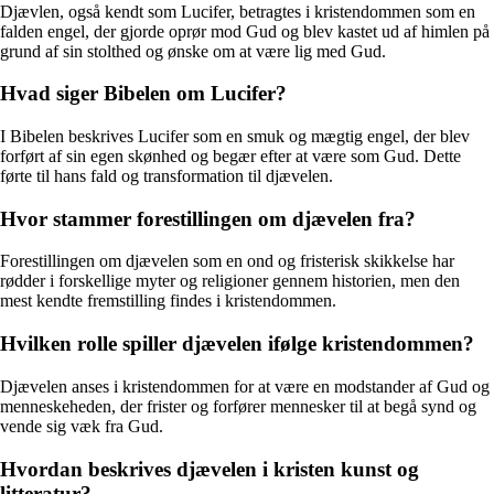
Djævlen, også kendt som Lucifer, betragtes i kristendommen som en
falden engel, der gjorde oprør mod Gud og blev kastet ud af himlen på
grund af sin stolthed og ønske om at være lig med Gud.
Hvad siger Bibelen om Lucifer?
I Bibelen beskrives Lucifer som en smuk og mægtig engel, der blev
forført af sin egen skønhed og begær efter at være som Gud. Dette
førte til hans fald og transformation til djævelen.
Hvor stammer forestillingen om djævelen fra?
Forestillingen om djævelen som en ond og fristerisk skikkelse har
rødder i forskellige myter og religioner gennem historien, men den
mest kendte fremstilling findes i kristendommen.
Hvilken rolle spiller djævelen ifølge kristendommen?
Djævelen anses i kristendommen for at være en modstander af Gud og
menneskeheden, der frister og forfører mennesker til at begå synd og
vende sig væk fra Gud.
Hvordan beskrives djævelen i kristen kunst og
litteratur?