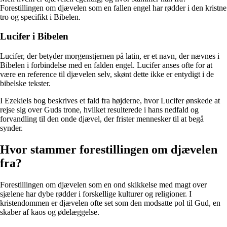
Forestillingen om djævelen som en fallen engel har rødder i den kristne
tro og specifikt i Bibelen.
Lucifer i Bibelen
Lucifer, der betyder morgenstjernen på latin, er et navn, der nævnes i
Bibelen i forbindelse med en falden engel. Lucifer anses ofte for at
være en reference til djævelen selv, skønt dette ikke er entydigt i de
bibelske tekster.
I Ezekiels bog beskrives et fald fra højderne, hvor Lucifer ønskede at
rejse sig over Guds trone, hvilket resulterede i hans nedfald og
forvandling til den onde djævel, der frister mennesker til at begå
synder.
Hvor stammer forestillingen om djævelen
fra?
Forestillingen om djævelen som en ond skikkelse med magt over
sjælene har dybe rødder i forskellige kulturer og religioner. I
kristendommen er djævelen ofte set som den modsatte pol til Gud, en
skaber af kaos og ødelæggelse.