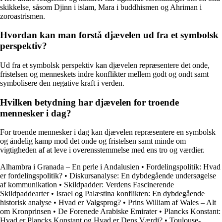
skikkelse, såsom Djinn i islam, Mara i buddhismen og Ahriman i
zoroastrismen.
Hvordan kan man forstå djævelen ud fra et symbolsk
perspektiv?
Ud fra et symbolsk perspektiv kan djævelen repræsentere det onde,
fristelsen og menneskets indre konflikter mellem godt og ondt samt
symbolisere den negative kraft i verden.
Hvilken betydning har djævelen for troende
mennesker i dag?
For troende mennesker i dag kan djævelen repræsentere en symbolsk
og åndelig kamp mod det onde og fristelsen samt minde om
vigtigheden af at leve i overensstemmelse med ens tro og værdier.
Alhambra i Granada – En perle i Andalusien
•
Fordelingspolitik: Hvad
er fordelingspolitik?
•
Diskursanalyse: En dybdegående undersøgelse
af kommunikation
•
Skildpadder: Verdens Fascinerende
Skildpaddearter
•
Israel og Palæstina konflikten: En dybdegående
historisk analyse
•
Hvad er Valgsprog?
•
Prins William af Wales – Alt
om Kronprinsen
•
De Forenede Arabiske Emirater
•
Plancks Konstant:
Hvad er Plancks Konstant og Hvad er Dens Værdi?
•
Toulouse-