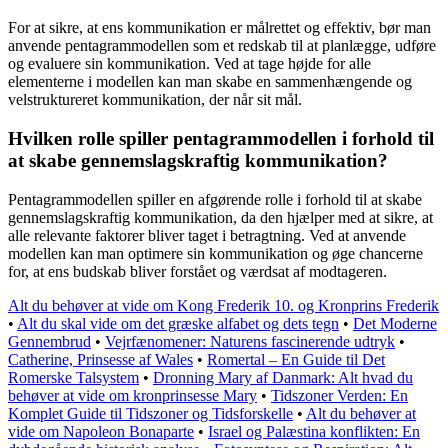
For at sikre, at ens kommunikation er målrettet og effektiv, bør man
anvende pentagrammodellen som et redskab til at planlægge, udføre
og evaluere sin kommunikation. Ved at tage højde for alle
elementerne i modellen kan man skabe en sammenhængende og
velstruktureret kommunikation, der når sit mål.
Hvilken rolle spiller pentagrammodellen i forhold til
at skabe gennemslagskraftig kommunikation?
Pentagrammodellen spiller en afgørende rolle i forhold til at skabe
gennemslagskraftig kommunikation, da den hjælper med at sikre, at
alle relevante faktorer bliver taget i betragtning. Ved at anvende
modellen kan man optimere sin kommunikation og øge chancerne
for, at ens budskab bliver forstået og værdsat af modtageren.
Alt du behøver at vide om Kong Frederik 10. og Kronprins Frederik
•
Alt du skal vide om det græske alfabet og dets tegn
•
Det Moderne
Gennembrud
•
Vejrfænomener: Naturens fascinerende udtryk
•
Catherine, Prinsesse af Wales
•
Romertal – En Guide til Det
Romerske Talsystem
•
Dronning Mary af Danmark: Alt hvad du
behøver at vide om kronprinsesse Mary
•
Tidszoner Verden: En
Komplet Guide til Tidszoner og Tidsforskelle
•
Alt du behøver at
vide om Napoleon Bonaparte
•
Israel og Palæstina konflikten: En