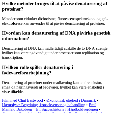
Hvilke metoder bruges til at påvise denaturering af
proteiner?
Metoder som cirkulær dichroisme, fluorescensspektroskopi og gel-
elektroforese kan anvendes til at påvise denaturering af proteiner.
Hvordan kan denaturering af DNA påvirke genetisk
information?
Denaturering af DNA kan midlertidigt adskille de to DNA-strenge,
hvilket kan være nødvendigt under processer som replikation og
transkription.
Hvilken rolle spiller denaturering i
fødevareforarbejdning?
Denaturering af proteiner under madlavning kan ændre tekstur,
smag og næringsværdi af fødevarer, hvilket kan være ønskeligt i
visse tilfælde.
Film med Clint Eastwood
•
Økonomisk ulighed i Danmark
•
Hæmolyse: Betydning, konsekvenser og behandling
•
Emil
Manfeldt Jakobsen – En Succeshistorie i Håndboldverdenen
•