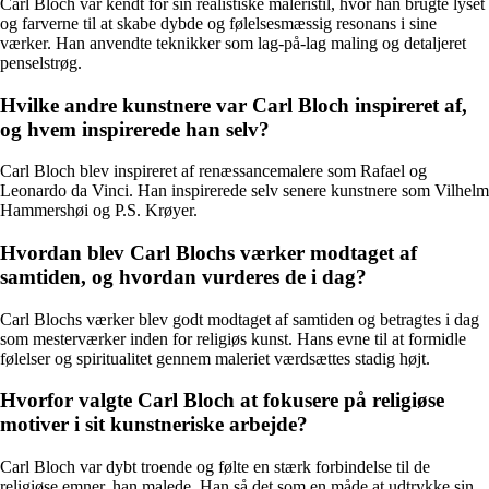
Carl Bloch var kendt for sin realistiske maleristil, hvor han brugte lyset
og farverne til at skabe dybde og følelsesmæssig resonans i sine
værker. Han anvendte teknikker som lag-på-lag maling og detaljeret
penselstrøg.
Hvilke andre kunstnere var Carl Bloch inspireret af,
og hvem inspirerede han selv?
Carl Bloch blev inspireret af renæssancemalere som Rafael og
Leonardo da Vinci. Han inspirerede selv senere kunstnere som Vilhelm
Hammershøi og P.S. Krøyer.
Hvordan blev Carl Blochs værker modtaget af
samtiden, og hvordan vurderes de i dag?
Carl Blochs værker blev godt modtaget af samtiden og betragtes i dag
som mesterværker inden for religiøs kunst. Hans evne til at formidle
følelser og spiritualitet gennem maleriet værdsættes stadig højt.
Hvorfor valgte Carl Bloch at fokusere på religiøse
motiver i sit kunstneriske arbejde?
Carl Bloch var dybt troende og følte en stærk forbindelse til de
religiøse emner, han malede. Han så det som en måde at udtrykke sin