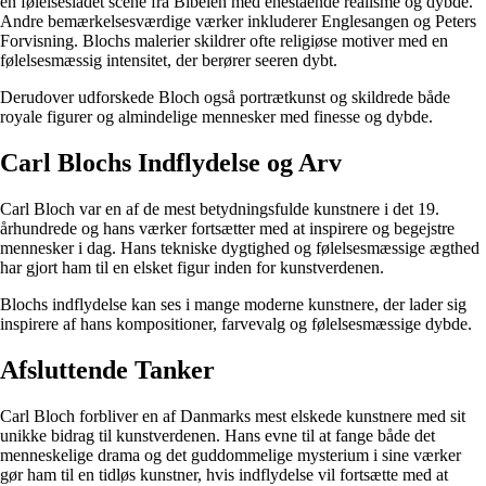
en følelsesladet scene fra Bibelen med enestående realisme og dybde.
Andre bemærkelsesværdige værker inkluderer Englesangen og Peters
Forvisning. Blochs malerier skildrer ofte religiøse motiver med en
følelsesmæssig intensitet, der berører seeren dybt.
Derudover udforskede Bloch også portrætkunst og skildrede både
royale figurer og almindelige mennesker med finesse og dybde.
Carl Blochs Indflydelse og Arv
Carl Bloch var en af de mest betydningsfulde kunstnere i det 19.
århundrede og hans værker fortsætter med at inspirere og begejstre
mennesker i dag. Hans tekniske dygtighed og følelsesmæssige ægthed
har gjort ham til en elsket figur inden for kunstverdenen.
Blochs indflydelse kan ses i mange moderne kunstnere, der lader sig
inspirere af hans kompositioner, farvevalg og følelsesmæssige dybde.
Afsluttende Tanker
Carl Bloch forbliver en af Danmarks mest elskede kunstnere med sit
unikke bidrag til kunstverdenen. Hans evne til at fange både det
menneskelige drama og det guddommelige mysterium i sine værker
gør ham til en tidløs kunstner, hvis indflydelse vil fortsætte med at