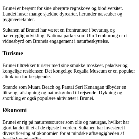
Brunei er berømt for sine uberørte regnskove og biodiversitet.
Landet huser mange sjældne dyrearter, herunder næseaber og
pygmæelefanter.
Sultanen af Brunei har været en frontrunner i bevaring og
bæredygtig udvikling. Nationalparker som Ulu Temburong er et
vidnesbyrd om Bruneis engagement i naturbeskyttelse.
Turisme
Brunei tiltrækker turister med sine smukke moskeer, paladser og
kongelige residenser. Det kongelige Regalia Museum er en populær
attraktion for besøgende.
Strande som Muara Beach og Pantai Seri Kenangan tilbyder en
tiltrængt afslapning og naturskønhed til rejsende. Dykning og
snorkling er også populære aktiviteter i Brunei.
Økonomi
Brunei er rig på naturressourcer som olie og naturgas, hvilket har
gjort landet til et af de rigeste i verden. Sultanen har investeret i
diversificering af økonomien for at mindske afhængigheden af
fossile brændstoffer.