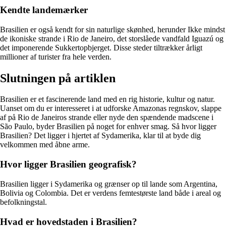
Kendte landemærker
Brasilien er også kendt for sin naturlige skønhed, herunder Ikke mindst
de ikoniske strande i Rio de Janeiro, det storslåede vandfald Iguazú og
det imponerende Sukkertopbjerget. Disse steder tiltrækker årligt
millioner af turister fra hele verden.
Slutningen på artiklen
Brasilien er et fascinerende land med en rig historie, kultur og natur.
Uanset om du er interesseret i at udforske Amazonas regnskov, slappe
af på Rio de Janeiros strande eller nyde den spændende madscene i
São Paulo, byder Brasilien på noget for enhver smag. Så hvor ligger
Brasilien? Det ligger i hjertet af Sydamerika, klar til at byde dig
velkommen med åbne arme.
Hvor ligger Brasilien geografisk?
Brasilien ligger i Sydamerika og grænser op til lande som Argentina,
Bolivia og Colombia. Det er verdens femtestørste land både i areal og
befolkningstal.
Hvad er hovedstaden i Brasilien?