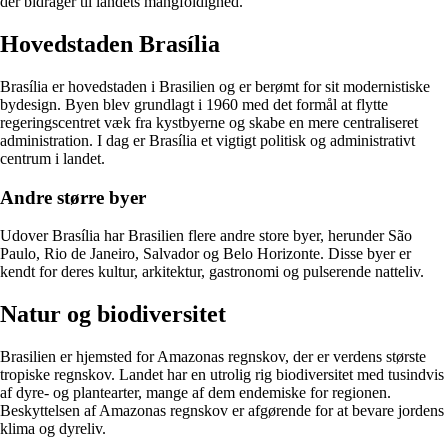
der bidrager til landets mangfoldighed.
Hovedstaden Brasília
Brasília er hovedstaden i Brasilien og er berømt for sit modernistiske
bydesign. Byen blev grundlagt i 1960 med det formål at flytte
regeringscentret væk fra kystbyerne og skabe en mere centraliseret
administration. I dag er Brasília et vigtigt politisk og administrativt
centrum i landet.
Andre større byer
Udover Brasília har Brasilien flere andre store byer, herunder São
Paulo, Rio de Janeiro, Salvador og Belo Horizonte. Disse byer er
kendt for deres kultur, arkitektur, gastronomi og pulserende natteliv.
Natur og biodiversitet
Brasilien er hjemsted for Amazonas regnskov, der er verdens største
tropiske regnskov. Landet har en utrolig rig biodiversitet med tusindvis
af dyre- og plantearter, mange af dem endemiske for regionen.
Beskyttelsen af Amazonas regnskov er afgørende for at bevare jordens
klima og dyreliv.