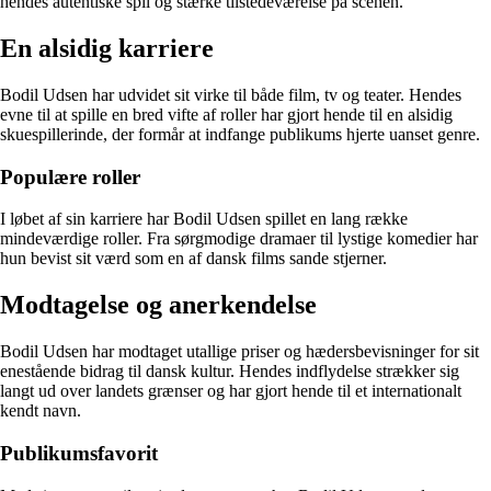
hendes autentiske spil og stærke tilstedeværelse på scenen.
En alsidig karriere
Bodil Udsen har udvidet sit virke til både film, tv og teater. Hendes
evne til at spille en bred vifte af roller har gjort hende til en alsidig
skuespillerinde, der formår at indfange publikums hjerte uanset genre.
Populære roller
I løbet af sin karriere har Bodil Udsen spillet en lang række
mindeværdige roller. Fra sørgmodige dramaer til lystige komedier har
hun bevist sit værd som en af dansk films sande stjerner.
Modtagelse og anerkendelse
Bodil Udsen har modtaget utallige priser og hædersbevisninger for sit
enestående bidrag til dansk kultur. Hendes indflydelse strækker sig
langt ud over landets grænser og har gjort hende til et internationalt
kendt navn.
Publikumsfavorit