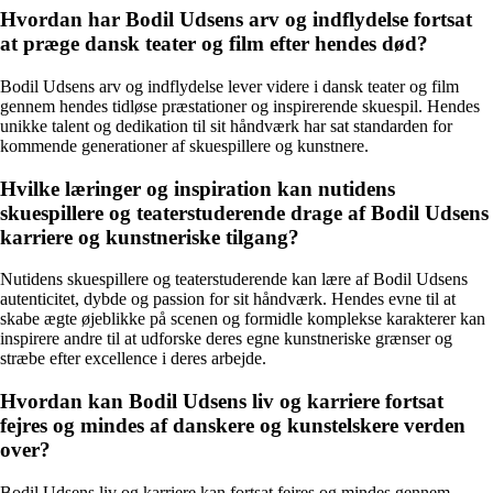
Hvordan har Bodil Udsens arv og indflydelse fortsat
at præge dansk teater og film efter hendes død?
Bodil Udsens arv og indflydelse lever videre i dansk teater og film
gennem hendes tidløse præstationer og inspirerende skuespil. Hendes
unikke talent og dedikation til sit håndværk har sat standarden for
kommende generationer af skuespillere og kunstnere.
Hvilke læringer og inspiration kan nutidens
skuespillere og teaterstuderende drage af Bodil Udsens
karriere og kunstneriske tilgang?
Nutidens skuespillere og teaterstuderende kan lære af Bodil Udsens
autenticitet, dybde og passion for sit håndværk. Hendes evne til at
skabe ægte øjeblikke på scenen og formidle komplekse karakterer kan
inspirere andre til at udforske deres egne kunstneriske grænser og
stræbe efter excellence i deres arbejde.
Hvordan kan Bodil Udsens liv og karriere fortsat
fejres og mindes af danskere og kunstelskere verden
over?
Bodil Udsens liv og karriere kan fortsat fejres og mindes gennem