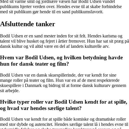
Med sit varme smil og jordnære væsen har Bodil Udsen vundet
publikums hjerter verden over. Hendes evne til at skabe forbindelse
med sit publikum gør hende til en sand publikumsfavorit.
Afsluttende tanker
Bodil Udsen er en sand mester inden for sit felt. Hendes karisma og
talent vil blive husket og fejret i årtier fremover. Hun har sat sit præg på
dansk kultur og vil altid være en del af landets kulturelle arv.
Hvem var Bodil Udsen, og hvilken betydning havde
hun for dansk teater og film?
Bodil Udsen var en dansk skuespillerinde, der var kendt for sine
mange roller på teater og film. Hun var en af de mest respekterede
skuespillere i Danmark og bidrog til at forme dansk kulturarv gennem
sit arbejde.
Hvilke typer roller var Bodil Udsen kendt for at spille,
og hvad var hendes særlige talent?
Bodil Udsen var kendt for at spille både komiske og dramatiske roller
med stor dybde og autencitet. Hendes særlige talent lå i hendes evne til