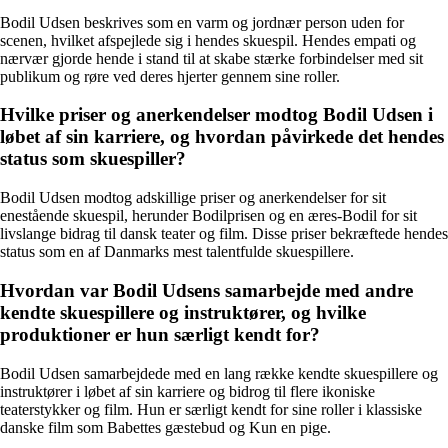
Bodil Udsen beskrives som en varm og jordnær person uden for
scenen, hvilket afspejlede sig i hendes skuespil. Hendes empati og
nærvær gjorde hende i stand til at skabe stærke forbindelser med sit
publikum og røre ved deres hjerter gennem sine roller.
Hvilke priser og anerkendelser modtog Bodil Udsen i
løbet af sin karriere, og hvordan påvirkede det hendes
status som skuespiller?
Bodil Udsen modtog adskillige priser og anerkendelser for sit
enestående skuespil, herunder Bodilprisen og en æres-Bodil for sit
livslange bidrag til dansk teater og film. Disse priser bekræftede hendes
status som en af Danmarks mest talentfulde skuespillere.
Hvordan var Bodil Udsens samarbejde med andre
kendte skuespillere og instruktører, og hvilke
produktioner er hun særligt kendt for?
Bodil Udsen samarbejdede med en lang række kendte skuespillere og
instruktører i løbet af sin karriere og bidrog til flere ikoniske
teaterstykker og film. Hun er særligt kendt for sine roller i klassiske
danske film som Babettes gæstebud og Kun en pige.