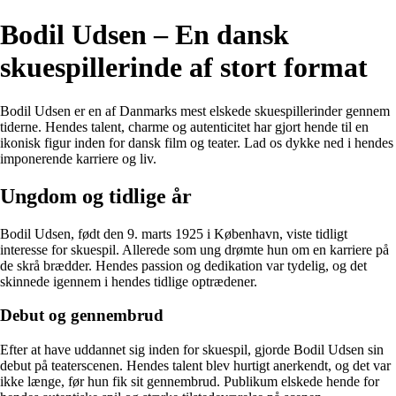
Bodil Udsen – En dansk
skuespillerinde af stort format
Bodil Udsen er en af Danmarks mest elskede skuespillerinder gennem
tiderne. Hendes talent, charme og autenticitet har gjort hende til en
ikonisk figur inden for dansk film og teater. Lad os dykke ned i hendes
imponerende karriere og liv.
Ungdom og tidlige år
Bodil Udsen, født den 9. marts 1925 i København, viste tidligt
interesse for skuespil. Allerede som ung drømte hun om en karriere på
de skrå brædder. Hendes passion og dedikation var tydelig, og det
skinnede igennem i hendes tidlige optrædener.
Debut og gennembrud
Efter at have uddannet sig inden for skuespil, gjorde Bodil Udsen sin
debut på teaterscenen. Hendes talent blev hurtigt anerkendt, og det var
ikke længe, før hun fik sit gennembrud. Publikum elskede hende for