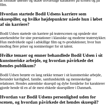
at formidle følelser og skabe troværdige karakterer på scenen og på
film.
Hvordan startede Bodil Udsens karriere som
skuespiller, og hvilke højdepunkter nåede hun i løbet
af sin karriere?
Bodil Udsen startede sin karriere på teaterscenen og opnåede stor
anerkendelse for sine præstationer i klassiske og moderne teaterstykker.
Hun medvirkede også i adskillige film og tv-produktioner, hvor hun
modtog flere priser og nomineringer for sit talent.
Hvilke temaer og emner behandlede Bodil Udsen i sit
kunstneriske arbejde, og hvordan påvirkede det
hendes publikum?
Bodil Udsen berørte en lang række temaer i sit kunstneriske arbejde,
herunder kærlighed, familie, samfundskritik og menneskelige
relationer. Hendes autentiske skuespil og dybe forståelse for karakterer
gjorde hende til en af de mest elskede skuespillere i Danmark.
Hvordan var Bodil Udsens personlighed uden for
scenen, og hvordan påvirkede det hendes skuespil?