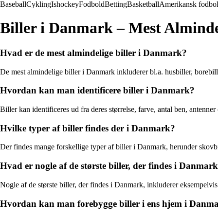
Baseball
Cykling
Ishockey
Fodbold
Betting
Basketball
Amerikansk fodbo
Biller i Danmark – Mest Almindel
Hvad er de mest almindelige biller i Danmark?
De mest almindelige biller i Danmark inkluderer bl.a. husbiller, borebill
Hvordan kan man identificere biller i Danmark?
Biller kan identificeres ud fra deres størrelse, farve, antal ben, antenner
Hvilke typer af biller findes der i Danmark?
Der findes mange forskellige typer af biller i Danmark, herunder skovbille
Hvad er nogle af de største biller, der findes i Danmar
Nogle af de største biller, der findes i Danmark, inkluderer eksempelvi
Hvordan kan man forebygge biller i ens hjem i Danm