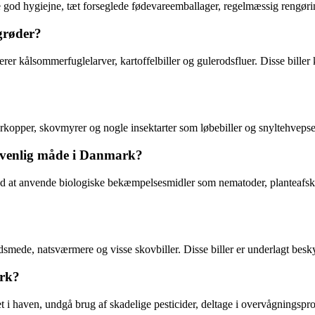
de god hygiejne, tæt forseglede fødevareemballager, regelmæssig rengørin
grøder?
rer kålsommerfuglelarver, kartoffelbiller og gulerodsfluer. Disse biller
kopper, skovmyrer og nogle insektarter som løbebiller og snyltehvepse. D
øvenlig måde i Danmark?
at anvende biologiske bekæmpelsesmidler som nematoder, planteafskærmn
dsmede, natsværmere og visse skovbiller. Disse biller er underlagt beskyt
ark?
t i haven, undgå brug af skadelige pesticider, deltage i overvågningsprog