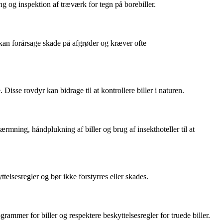
g og inspektion af træværk for tegn på borebiller.
 kan forårsage skade på afgrøder og kræver ofte
isse rovdyr kan bidrage til at kontrollere biller i naturen.
ing, håndplukning af biller og brug af insekthoteller til at
telsesregler og bør ikke forstyrres eller skades.
rammer for biller og respektere beskyttelsesregler for truede biller.