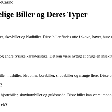
ld
Casino
ige Biller og Deres Typer
er, skovbiller og bladbiller. Disse biller findes ofte i skove, haver, hu
 og andre fysiske karakteristika. Det kan være nyttigt at bruge en insektgu
r, husbiller, bladbiller, borebiller, snudebiller og mange flere. Disse bi
k?
s hjortebiller, skovhornbiller og guldsmede. Disse biller kan være impon
ark?