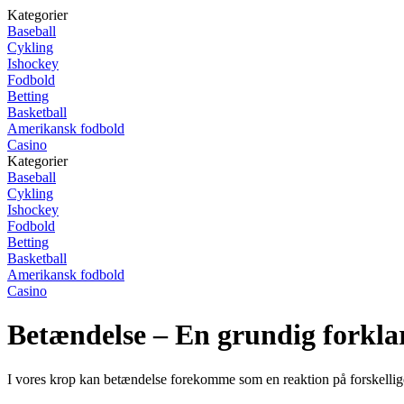
Kategorier
Baseball
Cykling
Ishockey
Fodbold
Betting
Basketball
Amerikansk fodbold
Casino
Kategorier
Baseball
Cykling
Ishockey
Fodbold
Betting
Basketball
Amerikansk fodbold
Casino
Betændelse – En grundig forkla
I vores krop kan betændelse forekomme som en reaktion på forskellig