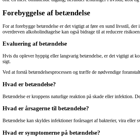
Forebyggelse af betændelse
For at forebygge betændelse er det vigtigt at føre en sund livsstil, d
overdreven alkoholindtagelse kan også bidrage til at reducere risikoen
Evaluering af betændelse
Hvis du oplever hyppig eller langvarig betændelse, er det vigtigt at k
sigt.
Ved at forstå betændelsesprocessen og træffe de nødvendige foranstalt
Hvad er betændelse?
Betændelse er kroppens naturlige reaktion på skade eller infektion. 
Hvad er årsagerne til betændelse?
Betændelse kan skyldes infektioner forårsaget af bakterier, vira elle
Hvad er symptomerne på betændelse?