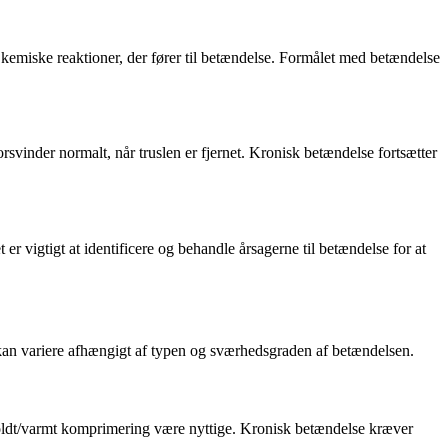
 kemiske reaktioner, der fører til betændelse. Formålet med betændelse
svinder normalt, når truslen er fjernet. Kronisk betændelse fortsætter
r vigtigt at identificere og behandle årsagerne til betændelse for at
an variere afhængigt af typen og sværhedsgraden af betændelsen.
 koldt/varmt komprimering være nyttige. Kronisk betændelse kræver