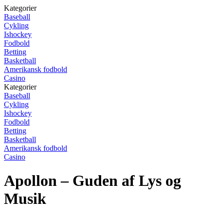
Kategorier
Baseball
Cykling
Ishockey
Fodbold
Betting
Basketball
Amerikansk fodbold
Casino
Kategorier
Baseball
Cykling
Ishockey
Fodbold
Betting
Basketball
Amerikansk fodbold
Casino
Apollon – Guden af Lys og
Musik