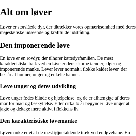
Alt om løver
Løver er storslåede dyr, der tiltrækker vores opmærksomhed med deres
majestætiske udseende og kraftfulde udstråling.
Den imponerende løve
En løve er en rovdyr, der tilhører kattedyrfamilien. De mest
karakteristiske træk ved en løve er dens skarpe tænder, kløer og
imponerende manke. Løver lever normalt i flokke kaldet løver, der
består af hunner, unger og enkelte hanner.
Løve unger og deres udvikling
Løve unger fødes blinde og hjælpeløse, og de er afhængige af deres
mor for mad og beskyttelse. Efter cirka to år begynder løve unger at
jagte og deltage mere aktivt i flokkens liv.
Den karakteristiske løvemanke
Løvemanke er et af de mest iøjnefaldende træk ved en løvehane. En