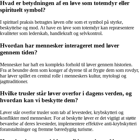
Hvad er betydningen af en løve som totemdyr eller
spirituelt symbol?
I spirituel praksis betragtes løven ofte som et symbol på styrke,
beskyttelse og mod. At have en løve som totemdyr kan repræsentere
kvaliteter som lederskab, handlekraft og selvkontrol.
Hvordan har mennesker interageret med løver
gennem tiden?
Mennesker har haft en kompleks forhold til løver gennem historien.
Fra at beundre dem som konger af dyrene til at frygte dem som rovdyr,
har løver spillet en central rolle i menneskers kultur, mytologi og
jagttraditioner.
Hvilke trusler står løver overfor i dagens verden, og
hvordan kan vi beskytte dem?
Løver står overfor trusler som tab af levesteder, krybskytteri og
konflikter med mennesker. For at beskytte løver er det vigtigt at støtte
bevarelse af deres levesteder, implementere effektive anti-krybskytteri
foranstaltninger og fremme bæredygtig turisme.