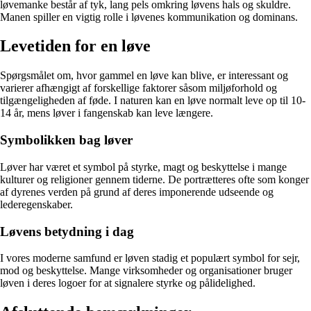
løvemanke består af tyk, lang pels omkring løvens hals og skuldre.
Manen spiller en vigtig rolle i løvenes kommunikation og dominans.
Levetiden for en løve
Spørgsmålet om, hvor gammel en løve kan blive, er interessant og
varierer afhængigt af forskellige faktorer såsom miljøforhold og
tilgængeligheden af føde. I naturen kan en løve normalt leve op til 10-
14 år, mens løver i fangenskab kan leve længere.
Symbolikken bag løver
Løver har været et symbol på styrke, magt og beskyttelse i mange
kulturer og religioner gennem tiderne. De portrætteres ofte som konger
af dyrenes verden på grund af deres imponerende udseende og
lederegenskaber.
Løvens betydning i dag
I vores moderne samfund er løven stadig et populært symbol for sejr,
mod og beskyttelse. Mange virksomheder og organisationer bruger
løven i deres logoer for at signalere styrke og pålidelighed.