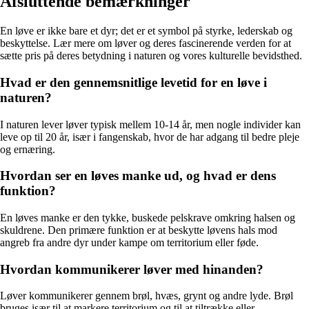
Afsluttende bemærkninger
En løve er ikke bare et dyr; det er et symbol på styrke, lederskab og
beskyttelse. Lær mere om løver og deres fascinerende verden for at
sætte pris på deres betydning i naturen og vores kulturelle bevidsthed.
Hvad er den gennemsnitlige levetid for en løve i
naturen?
I naturen lever løver typisk mellem 10-14 år, men nogle individer kan
leve op til 20 år, især i fangenskab, hvor de har adgang til bedre pleje
og ernæring.
Hvordan ser en løves manke ud, og hvad er dens
funktion?
En løves manke er den tykke, buskede pelskrave omkring halsen og
skuldrene. Den primære funktion er at beskytte løvens hals mod
angreb fra andre dyr under kampe om territorium eller føde.
Hvordan kommunikerer løver med hinanden?
Løver kommunikerer gennem brøl, hvæs, grynt og andre lyde. Brøl
bruges især til at markere territorium og til at tiltrække eller