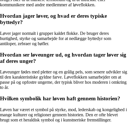
kommunikere med andre medlemmer af løveflokken.
Hvordan jager løver, og hvad er deres typiske
byttedyr?
Løver jager normalt i grupper kaldet flokke. De bruger deres
hurtighed, styrke og samarbejde for at nedlægge byttedyr som
antiloper, zebraer og bøfler.
Hvordan ser løveunger ud, og hvordan tager løver sig
af deres unger?
Løveunger fødes med pletter og en grålig pels, som senere udvikler sig
til den karakteristiske gyldne farve. Løveflokken samarbejder om at
passe på og opfostre ungerne, der typisk bliver hos moderen i omkring
to år.
Hvilken symbolik har løven haft gennem historien?
Løven har været et symbol på styrke, mod, lederskab og kongelighed i
mange kulturer og religioner gennem historien. Den er ofte blevet
brugt som et heraldisk symbol og i kunstneriske fremstillinger.