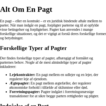
Alt Om En Pagt
En pagt – eller en kontrakt – er en juridisk bindende aftale mellem to
parter. Når man indgår en pagt, forpligter parterne sig til at opfylde
visse betingelser og forpligtelser. Pagter kan anvendes i mange
forskellige situationer, og det er vigtigt at forstå deres forskellige former
og betydninger.
Forskellige Typer af Pagter
Der findes forskellige typer af pagter, afhængigt af formålet og
parternes behov. Nogle af de mest almindelige typer af pagter
inkluderer:
Lejekontrakter:
En pagt mellem en udlejer og en lejer, der
regulerer leje af ejendom.
Ægtepagter:
En pagt mellem ægtefæller, der regulerer
økonomiske forhold i tilfælde af skilsmisse eller død.
Forretningspagter:
Pagter indgået i forretningsmæssige
transaktioner for at sikre begge parters rettigheder og pligter.
Indgåelse af en Pagt