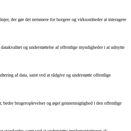
gslinjer, der gør det nemmere for borgere og virksomheder at interagere
datakvalitet og understøttelse af offentlige myndigheder i at udnytte
dtering af data, samt ved at rådgive og understøtte offentlige
, bedre brugeroplevelser og øget gennemsigtighed i den offentlige
og standarder, samt ved at understøtte implementeringen af