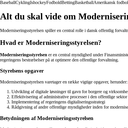
Baseball
Cykling
Ishockey
Fodbold
Betting
Basketball
Amerikansk fodbo
Alt du skal vide om Moderniseri
Moderniseringsstyrelsen spiller en central rolle i dansk offentlig forv
Hvad er Moderniseringsstyrelsen?
Moderniseringsstyrelsen
er en central myndighed under Finansministeri
regeringens bestræbelser på at optimere den offentlige forvaltning.
Styrelsens opgaver
Moderniseringsstyrelsen varetager en række vigtige opgaver, herunder:
Udvikling af digitale løsninger til gavn for borgere og virksomh
Effektivisering af administrative processer i den offentlige sektor
Implementering af regeringens digitaliseringsstrategi
Rådgivning af andre offentlige myndigheder inden for modernis
Betydningen af Moderniseringsstyrelsen