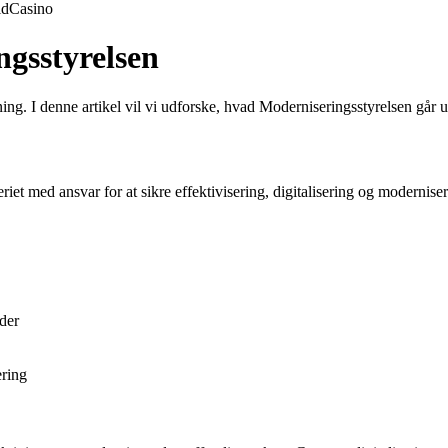
ld
Casino
ngsstyrelsen
altning. I denne artikel vil vi udforske, hvad Moderniseringsstyrelsen g
et med ansvar for at sikre effektivisering, digitalisering og moderniseri
eder
ering