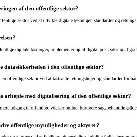
ringen af den offentlige sektor?
 offentlige sektor ved at udvikle digitale løsninger, standarder og retnin
elsen?
tlige digitale løsninger, implementering af digital post, sikring af god 
 datasikkerheden i den offentlige sektor?
n offentlige sektor ved at fastsætte retningslinjer og standarder for hån
 arbejde med digitalisering af den offentlige sektor?
e adgang til offentlige ydelser online, hurtigere sagsbehandlingstider
re offentlige myndigheder og aktører?
er og aktører ved at facilitere vidensdeling, udvikle fælles løsninger 