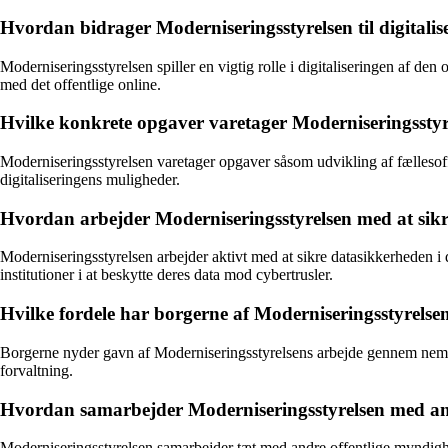
Hvordan bidrager Moderniseringsstyrelsen til digitalise
Moderniseringsstyrelsen spiller en vigtig rolle i digitaliseringen af den
med det offentlige online.
Hvilke konkrete opgaver varetager Moderniseringsstyr
Moderniseringsstyrelsen varetager opgaver såsom udvikling af fællesoffen
digitaliseringens muligheder.
Hvordan arbejder Moderniseringsstyrelsen med at sikre
Moderniseringsstyrelsen arbejder aktivt med at sikre datasikkerheden i de
institutioner i at beskytte deres data mod cybertrusler.
Hvilke fordele har borgerne af Moderniseringsstyrelsens
Borgerne nyder gavn af Moderniseringsstyrelsens arbejde gennem nemmer
forvaltning.
Hvordan samarbejder Moderniseringsstyrelsen med and
Moderniseringsstyrelsen samarbejder tæt med andre offentlige myndighed