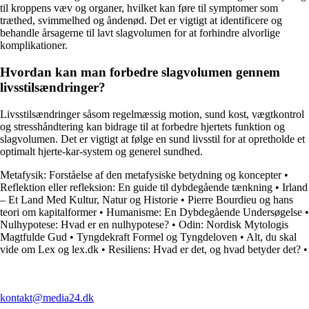
til kroppens væv og organer, hvilket kan føre til symptomer som
træthed, svimmelhed og åndenød. Det er vigtigt at identificere og
behandle årsagerne til lavt slagvolumen for at forhindre alvorlige
komplikationer.
Hvordan kan man forbedre slagvolumen gennem
livsstilsændringer?
Livsstilsændringer såsom regelmæssig motion, sund kost, vægtkontrol
og stresshåndtering kan bidrage til at forbedre hjertets funktion og
slagvolumen. Det er vigtigt at følge en sund livsstil for at opretholde et
optimalt hjerte-kar-system og generel sundhed.
Metafysik: Forståelse af den metafysiske betydning og koncepter
•
Reflektion eller refleksion: En guide til dybdegående tænkning
•
Irland
– Et Land Med Kultur, Natur og Historie
•
Pierre Bourdieu og hans
teori om kapitalformer
•
Humanisme: En Dybdegående Undersøgelse
•
Nulhypotese: Hvad er en nulhypotese?
•
Odin: Nordisk Mytologis
Magtfulde Gud
•
Tyngdekraft Formel og Tyngdeloven
•
Alt, du skal
vide om Lex og lex.dk
•
Resiliens: Hvad er det, og hvad betyder det?
•
kontakt@media24.dk