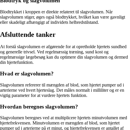
Blodtryk og slagvolumen
Blodtrykket i kroppen er direkte relateret til slagvolumen. Når
slagvolumen stiger, øges også blodtrykket, hvilket kan være gavnligt
eller skadeligt afhængigt af individets helbredstilstand.
Afsluttende tanker
At forstå slagvolumen er afgørende for at opretholde hjertets sundhed
og generelle trivsel. Ved regelmæssig træning, sund kost og
regelmæssige lægebesøg kan du optimere din slagvolumen og dermed
din hjertefunktion.
Hvad er slagvolumen?
Slagvolumen refererer til mængden af blod, som hjertet pumper ud i
arterierne ved hvert hjerteslag. Det måles normalt i milliliter og er en
vigtig parameter for at vurdere hjertets funktion.
Hvordan beregnes slagvolumen?
Slagvolumen beregnes ved at multiplicere hjertets minutvolumen med
hjertefrekvensen. Minutvolumen er mængden af blod, som hjertet
pumper ud i arterierne på et minut, og hjertefrekvensen er antallet af