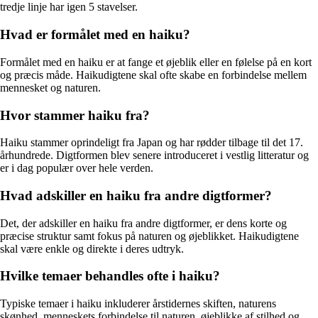
tredje linje har igen 5 stavelser.
Hvad er formålet med en haiku?
Formålet med en haiku er at fange et øjeblik eller en følelse på en kort
og præcis måde. Haikudigtene skal ofte skabe en forbindelse mellem
mennesket og naturen.
Hvor stammer haiku fra?
Haiku stammer oprindeligt fra Japan og har rødder tilbage til det 17.
århundrede. Digtformen blev senere introduceret i vestlig litteratur og
er i dag populær over hele verden.
Hvad adskiller en haiku fra andre digtformer?
Det, der adskiller en haiku fra andre digtformer, er dens korte og
præcise struktur samt fokus på naturen og øjeblikket. Haikudigtene
skal være enkle og direkte i deres udtryk.
Hvilke temaer behandles ofte i haiku?
Typiske temaer i haiku inkluderer årstidernes skiften, naturens
skønhed, menneskets forbindelse til naturen, øjeblikke af stilhed og