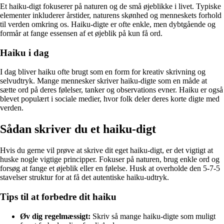
Et haiku-digt fokuserer på naturen og de små øjeblikke i livet. Typiske
elementer inkluderer årstider, naturens skønhed og menneskets forhold
til verden omkring os. Haiku-digte er ofte enkle, men dybtgående og
formår at fange essensen af et øjeblik på kun få ord.
Haiku i dag
I dag bliver haiku ofte brugt som en form for kreativ skrivning og
selvudtryk. Mange mennesker skriver haiku-digte som en måde at
sætte ord på deres følelser, tanker og observations evner. Haiku er også
blevet populært i sociale medier, hvor folk deler deres korte digte med
verden.
Sådan skriver du et haiku-digt
Hvis du gerne vil prøve at skrive dit eget haiku-digt, er det vigtigt at
huske nogle vigtige principper. Fokuser på naturen, brug enkle ord og
forsøg at fange et øjeblik eller en følelse. Husk at overholde den 5-7-5
stavelser struktur for at få det autentiske haiku-udtryk.
Tips til at forbedre dit haiku
Øv dig regelmæssigt:
Skriv så mange haiku-digte som muligt