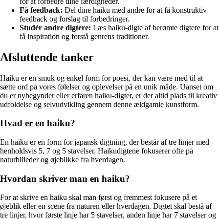
for at forbedre dine færdigheder.
Få feedback:
Del dine haiku med andre for at få konstruktiv
feedback og forslag til forbedringer.
Studér andre digtere:
Læs haiku-digte af berømte digtere for at
få inspiration og forstå genrens traditioner.
Afsluttende tanker
Haiku er en smuk og enkel form for poesi, der kan være med til at
sætte ord på vores følelser og oplevelser på en unik måde. Uanset om
du er nybegynder eller erfaren haiku-digter, er der altid plads til kreativ
udfoldelse og selvudvikling gennem denne ældgamle kunstform.
Hvad er en haiku?
En haiku er en form for japansk digtning, der består af tre linjer med
henholdsvis 5, 7 og 5 stavelser. Haikudigtene fokuserer ofte på
naturbilleder og øjeblikke fra hverdagen.
Hvordan skriver man en haiku?
For at skrive en haiku skal man først og fremmest fokusere på et
øjeblik eller en scene fra naturen eller hverdagen. Digtet skal bestå af
tre linjer, hvor første linje har 5 stavelser, anden linje har 7 stavelser og