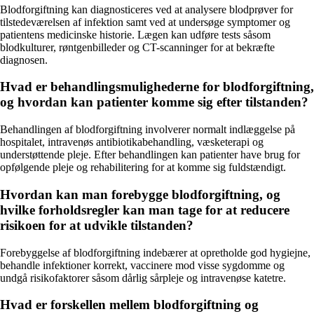
Blodforgiftning kan diagnosticeres ved at analysere blodprøver for
tilstedeværelsen af infektion samt ved at undersøge symptomer og
patientens medicinske historie. Lægen kan udføre tests såsom
blodkulturer, røntgenbilleder og CT-scanninger for at bekræfte
diagnosen.
Hvad er behandlingsmulighederne for blodforgiftning,
og hvordan kan patienter komme sig efter tilstanden?
Behandlingen af blodforgiftning involverer normalt indlæggelse på
hospitalet, intravenøs antibiotikabehandling, væsketerapi og
understøttende pleje. Efter behandlingen kan patienter have brug for
opfølgende pleje og rehabilitering for at komme sig fuldstændigt.
Hvordan kan man forebygge blodforgiftning, og
hvilke forholdsregler kan man tage for at reducere
risikoen for at udvikle tilstanden?
Forebyggelse af blodforgiftning indebærer at opretholde god hygiejne,
behandle infektioner korrekt, vaccinere mod visse sygdomme og
undgå risikofaktorer såsom dårlig sårpleje og intravenøse katetre.
Hvad er forskellen mellem blodforgiftning og