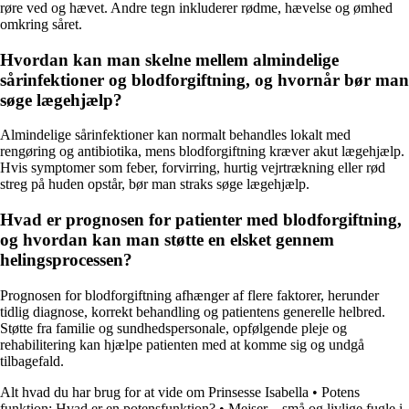
røre ved og hævet. Andre tegn inkluderer rødme, hævelse og ømhed
omkring såret.
Hvordan kan man skelne mellem almindelige
sårinfektioner og blodforgiftning, og hvornår bør man
søge lægehjælp?
Almindelige sårinfektioner kan normalt behandles lokalt med
rengøring og antibiotika, mens blodforgiftning kræver akut lægehjælp.
Hvis symptomer som feber, forvirring, hurtig vejrtrækning eller rød
streg på huden opstår, bør man straks søge lægehjælp.
Hvad er prognosen for patienter med blodforgiftning,
og hvordan kan man støtte en elsket gennem
helingsprocessen?
Prognosen for blodforgiftning afhænger af flere faktorer, herunder
tidlig diagnose, korrekt behandling og patientens generelle helbred.
Støtte fra familie og sundhedspersonale, opfølgende pleje og
rehabilitering kan hjælpe patienten med at komme sig og undgå
tilbagefald.
Alt hvad du har brug for at vide om Prinsesse Isabella
•
Potens
funktion: Hvad er en potensfunktion?
•
Mejser – små og livlige fugle i