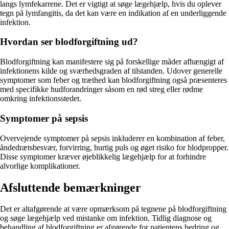
langs lymfekarrene. Det er vigtigt at søge lægehjælp, hvis du oplever
tegn på lymfangitis, da det kan være en indikation af en underliggende
infektion.
Hvordan ser blodforgiftning ud?
Blodforgiftning kan manifestere sig på forskellige måder afhængigt af
infektionens kilde og sværhedsgraden af tilstanden. Udover generelle
symptomer som feber og træthed kan blodforgiftning også præsenteres
med specifikke hudforandringer såsom en rød streg eller rødme
omkring infektionsstedet.
Symptomer på sepsis
Overvejende symptomer på sepsis inkluderer en kombination af feber,
åndedrætsbesvær, forvirring, hurtig puls og øget risiko for blodpropper.
Disse symptomer kræver øjeblikkelig lægehjælp for at forhindre
alvorlige komplikationer.
Afsluttende bemærkninger
Det er altafgørende at være opmærksom på tegnene på blodforgiftning
og søge lægehjælp ved mistanke om infektion. Tidlig diagnose og
behandling af blodforgiftning er afgørende for patientens bedring og