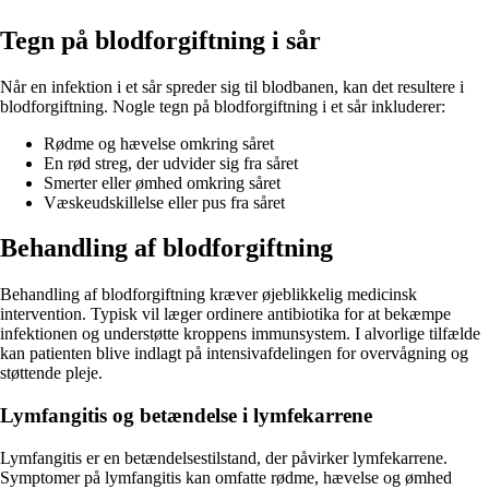
Tegn på blodforgiftning i sår
Når en infektion i et sår spreder sig til blodbanen, kan det resultere i
blodforgiftning. Nogle tegn på blodforgiftning i et sår inkluderer:
Rødme og hævelse omkring såret
En rød streg, der udvider sig fra såret
Smerter eller ømhed omkring såret
Væskeudskillelse eller pus fra såret
Behandling af blodforgiftning
Behandling af blodforgiftning kræver øjeblikkelig medicinsk
intervention. Typisk vil læger ordinere antibiotika for at bekæmpe
infektionen og understøtte kroppens immunsystem. I alvorlige tilfælde
kan patienten blive indlagt på intensivafdelingen for overvågning og
støttende pleje.
Lymfangitis og betændelse i lymfekarrene
Lymfangitis er en betændelsestilstand, der påvirker lymfekarrene.
Symptomer på lymfangitis kan omfatte rødme, hævelse og ømhed