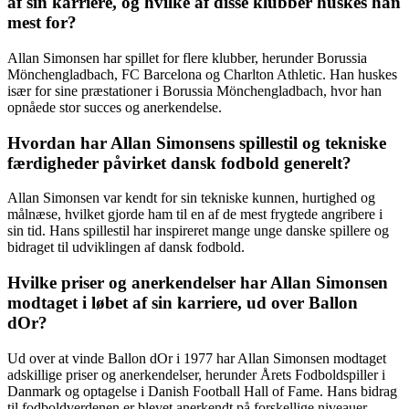
af sin karriere, og hvilke af disse klubber huskes han
mest for?
Allan Simonsen har spillet for flere klubber, herunder Borussia
Mönchengladbach, FC Barcelona og Charlton Athletic. Han huskes
især for sine præstationer i Borussia Mönchengladbach, hvor han
opnåede stor succes og anerkendelse.
Hvordan har Allan Simonsens spillestil og tekniske
færdigheder påvirket dansk fodbold generelt?
Allan Simonsen var kendt for sin tekniske kunnen, hurtighed og
målnæse, hvilket gjorde ham til en af de mest frygtede angribere i
sin tid. Hans spillestil har inspireret mange unge danske spillere og
bidraget til udviklingen af dansk fodbold.
Hvilke priser og anerkendelser har Allan Simonsen
modtaget i løbet af sin karriere, ud over Ballon
dOr?
Ud over at vinde Ballon dOr i 1977 har Allan Simonsen modtaget
adskillige priser og anerkendelser, herunder Årets Fodboldspiller i
Danmark og optagelse i Danish Football Hall of Fame. Hans bidrag
til fodboldverdenen er blevet anerkendt på forskellige niveauer.