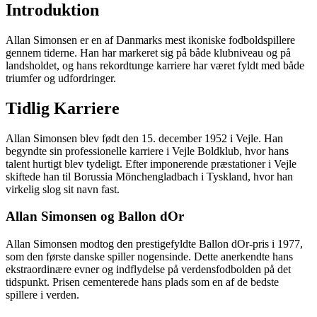
Introduktion
Allan Simonsen er en af Danmarks mest ikoniske fodboldspillere
gennem tiderne. Han har markeret sig på både klubniveau og på
landsholdet, og hans rekordtunge karriere har været fyldt med både
triumfer og udfordringer.
Tidlig Karriere
Allan Simonsen blev født den 15. december 1952 i Vejle. Han
begyndte sin professionelle karriere i Vejle Boldklub, hvor hans
talent hurtigt blev tydeligt. Efter imponerende præstationer i Vejle
skiftede han til Borussia Mönchengladbach i Tyskland, hvor han
virkelig slog sit navn fast.
Allan Simonsen og Ballon dOr
Allan Simonsen modtog den prestigefyldte Ballon dOr-pris i 1977,
som den første danske spiller nogensinde. Dette anerkendte hans
ekstraordinære evner og indflydelse på verdensfodbolden på det
tidspunkt. Prisen cementerede hans plads som en af de bedste
spillere i verden.