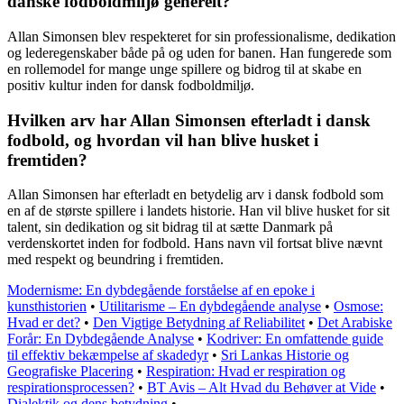
danske fodboldmiljø generelt?
Allan Simonsen blev respekteret for sin professionalisme, dedikation
og lederegenskaber både på og uden for banen. Han fungerede som
en rollemodel for mange unge spillere og bidrog til at skabe en
positiv kultur inden for dansk fodboldmiljø.
Hvilken arv har Allan Simonsen efterladt i dansk
fodbold, og hvordan vil han blive husket i
fremtiden?
Allan Simonsen har efterladt en betydelig arv i dansk fodbold som
en af de største spillere i landets historie. Han vil blive husket for sit
talent, sin dedikation og sit bidrag til at sætte Danmark på
verdenskortet inden for fodbold. Hans navn vil fortsat blive nævnt
med respekt og beundring i fremtiden.
Modernisme: En dybdegående forståelse af en epoke i
kunsthistorien
•
Utilitarisme – En dybdegående analyse
•
Osmose:
Hvad er det?
•
Den Vigtige Betydning af Reliabilitet
•
Det Arabiske
Forår: En Dybdegående Analyse
•
Kodriver: En omfattende guide
til effektiv bekæmpelse af skadedyr
•
Sri Lankas Historie og
Geografiske Placering
•
Respiration: Hvad er respiration og
respirationsprocessen?
•
BT Avis – Alt Hvad du Behøver at Vide
•
Dialektik og dens betydning
•