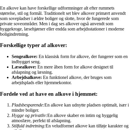
En alkove kan have forskellige udformninger alt efter rummets
størrelse, stil og formål. Traditionelt set blev alkover primært anvendt
som sovepladser i ældre boliger og slotte, hvor de fungerede som
private soveområder. Men i dag ses alkover også anvendt som
hyggekroge, læsehjørner eller endda som arbejdsstationer i moderne
boligindretning.
Forskellige typer af alkover:
Sengealkove:
En klassisk form for alkove, der fungerer som en
indbygget seng.
Læsealkove:
En mere åben form for alkove designet til
afslapning og læsning.
Arbejdsalkove:
En funktionel alkove, der bruges som
arbejdsplads eller hjemmekontor.
Fordele ved at have en alkove i hjemmet:
Pladsbesparende:
En alkove kan udnytte pladsen optimalt, især i
mindre boliger.
Hygge og privatliv:
En alkove skaber en intim og hyggelig
atmosfære, perfekt til afslapning.
Stilfuld indretning:
En veludformet alkove kan tilføje karakter og