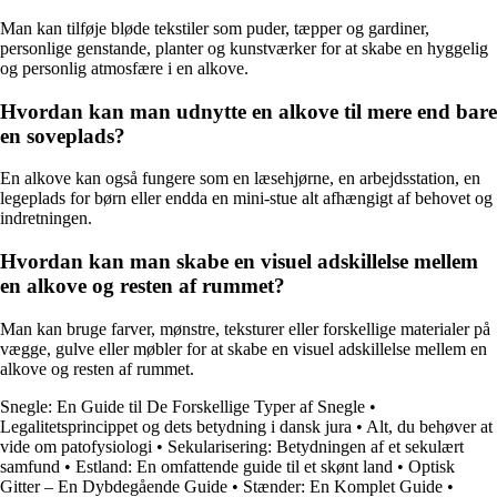
Man kan tilføje bløde tekstiler som puder, tæpper og gardiner,
personlige genstande, planter og kunstværker for at skabe en hyggelig
og personlig atmosfære i en alkove.
Hvordan kan man udnytte en alkove til mere end bare
en soveplads?
En alkove kan også fungere som en læsehjørne, en arbejdsstation, en
legeplads for børn eller endda en mini-stue alt afhængigt af behovet og
indretningen.
Hvordan kan man skabe en visuel adskillelse mellem
en alkove og resten af rummet?
Man kan bruge farver, mønstre, teksturer eller forskellige materialer på
vægge, gulve eller møbler for at skabe en visuel adskillelse mellem en
alkove og resten af rummet.
Snegle: En Guide til De Forskellige Typer af Snegle
•
Legalitetsprincippet og dets betydning i dansk jura
•
Alt, du behøver at
vide om patofysiologi
•
Sekularisering: Betydningen af et sekulært
samfund
•
Estland: En omfattende guide til et skønt land
•
Optisk
Gitter – En Dybdegående Guide
•
Stænder: En Komplet Guide
•