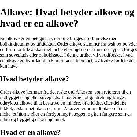
Alkove: Hvad betyder alkove og
hvad er en alkove?
En alkove er en betegnelse, der ofte bruges i forbindelse med
boligindretning og arkitektur. Ordet alkove stammer fra tysk og betyder
en form for lille afskærmet niche eller hjørne i et rum, der typisk bruges
som soveplads eller opholdssted. I denne artikel vil vi udforske, hvad
en alkove er, hvordan den kan bruges i hjemmet, og hvilke fordele den
kan have.
Hvad betyder alkove?
Ordet alkove kommer fra det tyske ord Alkoven, som refererer til en
indbygget seng eller soveplads. I moderne boligindretning bruges
udtrykket alkove til at beskrive en mindre, ofte lukket eller delvist
lukket, afskærmet plads i et rum. Alkoven er normalt placeret i en
niche, et hjørne eller en fordybning i væggen og kan fungere som en
intim og hyggelig oase i hjemmet.
Hvad er en alkove?