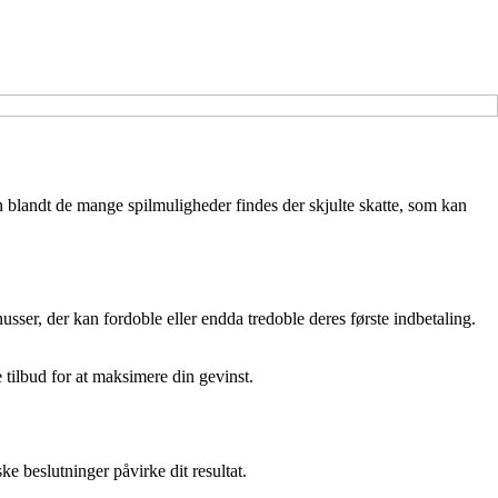
 blandt de mange spilmuligheder findes der skjulte skatte, som kan
sser, der kan fordoble eller endda tredoble deres første indbetaling.
tilbud for at maksimere din gevinst.
ske beslutninger påvirke dit resultat.