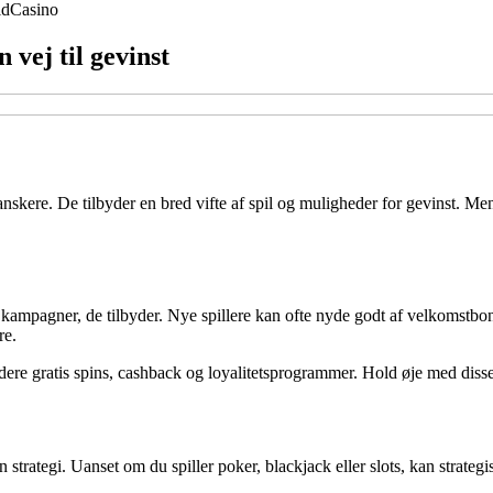
ld
Casino
 vej til gevinst
kere. De tilbyder en bred vifte af spil og muligheder for gevinst. Men
 kampagner, de tilbyder. Nye spillere kan ofte nyde godt af velkomstbonu
re.
e gratis spins, cashback og loyalitetsprogrammer. Hold øje med disse 
n strategi. Uanset om du spiller poker, blackjack eller slots, kan strategi