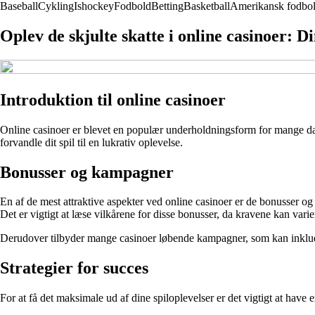
Baseball
Cykling
Ishockey
Fodbold
Betting
Basketball
Amerikansk fodbo
Oplev de skjulte skatte i online casinoer: Din
Introduktion til online casinoer
Online casinoer er blevet en populær underholdningsform for mange dans
forvandle dit spil til en lukrativ oplevelse.
Bonusser og kampagner
En af de mest attraktive aspekter ved online casinoer er de bonusser og
Det er vigtigt at læse vilkårene for disse bonusser, da kravene kan varie
Derudover tilbyder mange casinoer løbende kampagner, som kan inkluder
Strategier for succes
For at få det maksimale ud af dine spiloplevelser er det vigtigt at have e