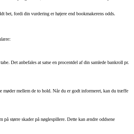
ldt bet, fordi din vurdering er højere end bookmakerens odds.
ulære:
tabe. Det anbefales at satse en procentdel af din samlede bankroll pr.
igere møder mellem de to hold. Når du er godt informeret, kan du træffe
m på større skader på nøglespillere. Dette kan ændre oddsene