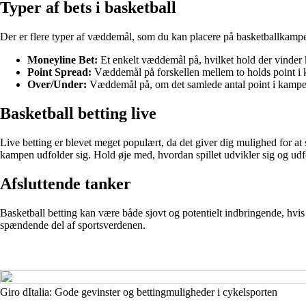
Typer af bets i basketball
Der er flere typer af væddemål, som du kan placere på basketballkamp
Moneyline Bet:
Et enkelt væddemål på, hvilket hold der vinder
Point Spread:
Væddemål på forskellen mellem to holds point i 
Over/Under:
Væddemål på, om det samlede antal point i kampen 
Basketball betting live
Live betting er blevet meget populært, da det giver dig mulighed for a
kampen udfolder sig. Hold øje med, hvordan spillet udvikler sig og udfø
Afsluttende tanker
Basketball betting kan være både sjovt og potentielt indbringende, hvis
spændende del af sportsverdenen.
Giro dItalia: Gode gevinster og bettingmuligheder i cykelsporten