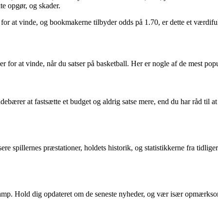
kte opgør, og skader.
or at vinde, og bookmakerne tilbyder odds på 1.70, er dette et værdifu
r for at vinde, når du satser på basketball. Her er nogle af de mest pop
bærer at fastsætte et budget og aldrig satse mere, end du har råd til at 
sere spillernes præstationer, holdets historik, og statistikkerne fra tidl
lkamp. Hold dig opdateret om de seneste nyheder, og vær især opmærkso