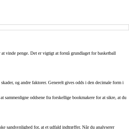
 at vinde penge. Det er vigtigt at forstå grundlaget for basketball
skader, og andre faktorer. Generelt gives odds i den decimale form i
t at sammenligne oddsene fra forskellige bookmakere for at sikre, at du
ske sandsynlighed for, at et udfald indtræffer. Når du analyserer