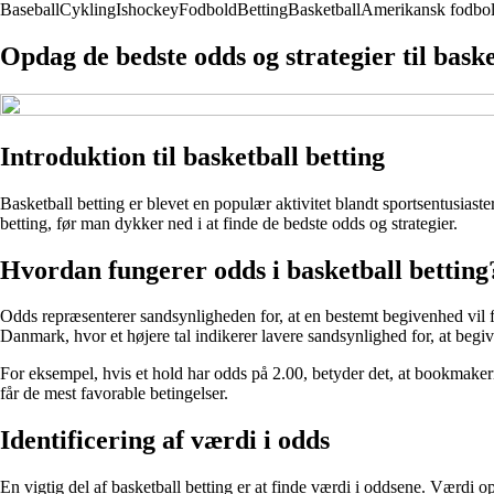
Baseball
Cykling
Ishockey
Fodbold
Betting
Basketball
Amerikansk fodbo
Opdag de bedste odds og strategier til baske
Introduktion til basketball betting
Basketball betting er blevet en populær aktivitet blandt sportsentusiaster
betting, før man dykker ned i at finde de bedste odds og strategier.
Hvordan fungerer odds i basketball betting
Odds repræsenterer sandsynligheden for, at en bestemt begivenhed vil fi
Danmark, hvor et højere tal indikerer lavere sandsynlighed for, at begi
For eksempel, hvis et hold har odds på 2.00, betyder det, at bookmakern
får de mest favorable betingelser.
Identificering af værdi i odds
En vigtig del af basketball betting er at finde værdi i oddsene. Værdi o