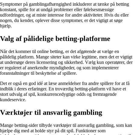
Symptomer på gamblingafhængighed inkluderer at tænke på betting
konstant, spille for at undgå problemer eller følelsesmæssige
udfordringer, og at miste interesse for andre aktiviteter. Hvis du eller
nogen, du kender, oplever disse symptomer, er det vigtigt at søge
hjælp.
Valg af pålidelige betting-platforme
Når det kommer til online betting, er det afgørende at vælge en
pålidelig platform. Mange siteter kan virke legitime, men det er vigtigt
at undersøge deres licensering og sikkerhed. Vælg kun operatører, der
er reguleret af anerkendte myndigheder, og som implementerer
foranstaltninger til beskyttelse af spillere.
Det er også en god idé at læse anmeldelser fra andre spillere for at få
indblik i deres erfaringer. En troværdig betting-platform vil have et
stort udvalg af spil, konkurrencedygtige odds og fremragende
kundeservice.
Værktøjer til ansvarlig gambling
Mange betting-sider tilbyde værktøjer til ansvarlig gambling, som kan
hjælpe dig med at holde styr på dit spil. Funktioner som