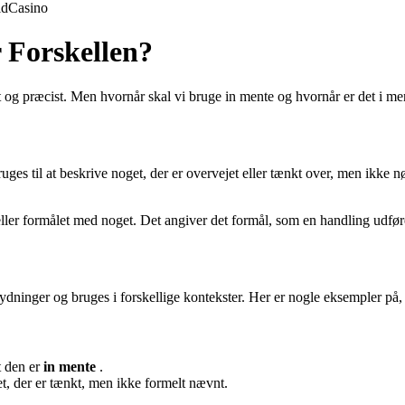
ld
Casino
r Forskellen?
t og præcist. Men hvornår skal vi bruge in mente og hvornår er det i me
uges til at beskrive noget, der er overvejet eller tænkt over, men ikke nø
 eller formålet med noget. Det angiver det formål, som en handling udfø
etydninger og bruges i forskellige kontekster. Her er nogle eksempler på
t den er
in mente
.
et, der er tænkt, men ikke formelt nævnt.