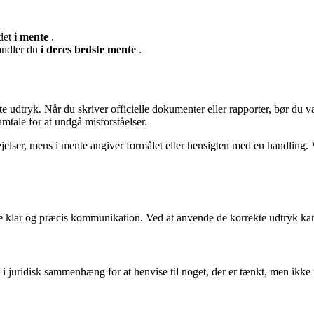
 det
i mente
.
handler du
i deres bedste mente
.
te udtryk. Når du skriver officielle dokumenter eller rapporter, bør du
mtale for at undgå misforståelser.
vejelser, mens i mente angiver formålet eller hensigten med en handling
ikre klar og præcis kommunikation. Ved at anvende de korrekte udtryk ka
e i juridisk sammenhæng for at henvise til noget, der er tænkt, men ikke 