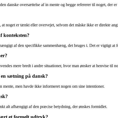
den danske oversættelse af in mente og begge refererer til noget, der er 
, at noget er tænkt eller overvejet, selvom det måske ikke er direkte ang
af konteksten?
ængigt af den specifikke sammenhæng, det bruges i. Det er vigtigt at fo
mer?
des mere bredt i andre situationer, hvor man ønsker at henvise til noge
 en sætning på dansk?
in mente, men havde ikke informeret nogen om sine intentioner.
nsk?
nkt alt afhængigt af den præcise betydning, der ønskes formidlet.
mært et formelt udtryk?