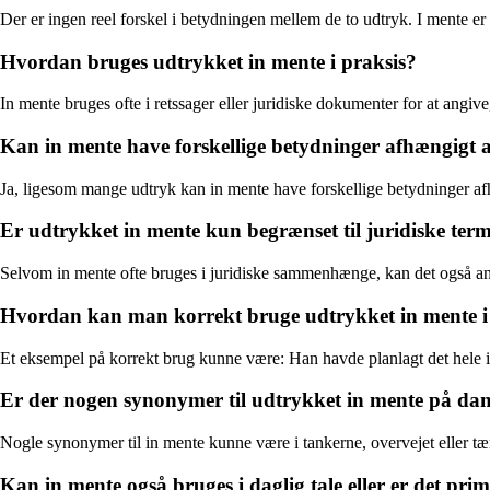
Der er ingen reel forskel i betydningen mellem de to udtryk. I mente er 
Hvordan bruges udtrykket in mente i praksis?
In mente bruges ofte i retssager eller juridiske dokumenter for at angive
Kan in mente have forskellige betydninger afhængigt 
Ja, ligesom mange udtryk kan in mente have forskellige betydninger afh
Er udtrykket in mente kun begrænset til juridiske ter
Selvom in mente ofte bruges i juridiske sammenhænge, kan det også anven
Hvordan kan man korrekt bruge udtrykket in mente i
Et eksempel på korrekt brug kunne være: Han havde planlagt det hele 
Er der nogen synonymer til udtrykket in mente på da
Nogle synonymer til in mente kunne være i tankerne, overvejet eller tæ
Kan in mente også bruges i daglig tale eller er det pri