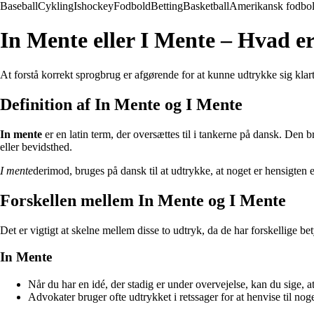
Baseball
Cykling
Ishockey
Fodbold
Betting
Basketball
Amerikansk fodbo
In Mente eller I Mente – Hvad e
At forstå korrekt sprogbrug er afgørende for at kunne udtrykke sig klar
Definition af In Mente og I Mente
In mente
er en latin term, der oversættes til i tankerne på dansk. Den br
eller bevidsthed.
I mente
derimod, bruges på dansk til at udtrykke, at noget er hensigten
Forskellen mellem In Mente og I Mente
Det er vigtigt at skelne mellem disse to udtryk, da de har forskellige b
In Mente
Når du har en idé, der stadig er under overvejelse, kan du sige, a
Advokater bruger ofte udtrykket i retssager for at henvise til nog