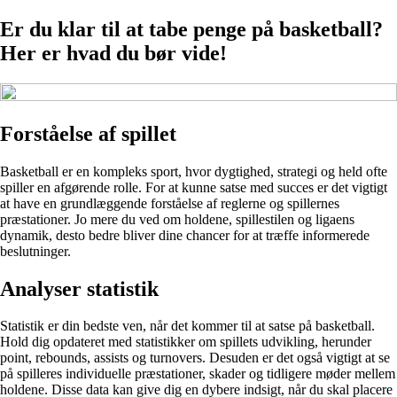
Er du klar til at tabe penge på basketball?
Her er hvad du bør vide!
Forståelse af spillet
Basketball er en kompleks sport, hvor dygtighed, strategi og held ofte
spiller en afgørende rolle. For at kunne satse med succes er det vigtigt
at have en grundlæggende forståelse af reglerne og spillernes
præstationer. Jo mere du ved om holdene, spillestilen og ligaens
dynamik, desto bedre bliver dine chancer for at træffe informerede
beslutninger.
Analyser statistik
Statistik er din bedste ven, når det kommer til at satse på basketball.
Hold dig opdateret med statistikker om spillets udvikling, herunder
point, rebounds, assists og turnovers. Desuden er det også vigtigt at se
på spilleres individuelle præstationer, skader og tidligere møder mellem
holdene. Disse data kan give dig en dybere indsigt, når du skal placere