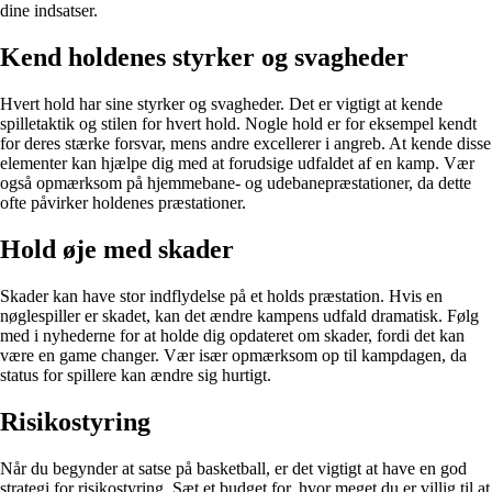
dine indsatser.
Kend holdenes styrker og svagheder
Hvert hold har sine styrker og svagheder. Det er vigtigt at kende
spilletaktik og stilen for hvert hold. Nogle hold er for eksempel kendt
for deres stærke forsvar, mens andre excellerer i angreb. At kende disse
elementer kan hjælpe dig med at forudsige udfaldet af en kamp. Vær
også opmærksom på hjemmebane- og udebanepræstationer, da dette
ofte påvirker holdenes præstationer.
Hold øje med skader
Skader kan have stor indflydelse på et holds præstation. Hvis en
nøglespiller er skadet, kan det ændre kampens udfald dramatisk. Følg
med i nyhederne for at holde dig opdateret om skader, fordi det kan
være en game changer. Vær især opmærksom op til kampdagen, da
status for spillere kan ændre sig hurtigt.
Risikostyring
Når du begynder at satse på basketball, er det vigtigt at have en god
strategi for risikostyring. Sæt et budget for, hvor meget du er villig til at