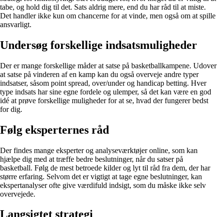
tabe, og hold dig til det. Sats aldrig mere, end du har råd til at miste.
Det handler ikke kun om chancerne for at vinde, men også om at spille
ansvarligt.
Undersøg forskellige indsatsmuligheder
Der er mange forskellige måder at satse på basketballkampene. Udover
at satse på vinderen af en kamp kan du også overveje andre typer
indsatser, såsom point spread, over/under og handicap betting. Hver
type indsats har sine egne fordele og ulemper, så det kan være en god
idé at prøve forskellige muligheder for at se, hvad der fungerer bedst
for dig.
Følg eksperternes råd
Der findes mange eksperter og analyseværktøjer online, som kan
hjælpe dig med at træffe bedre beslutninger, når du satser på
basketball. Følg de mest betroede kilder og lyt til råd fra dem, der har
større erfaring. Selvom det er vigtigt at tage egne beslutninger, kan
ekspertanalyser ofte give værdifuld indsigt, som du måske ikke selv
overvejede.
Langsigtet strategi