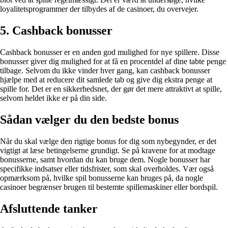
loyalitetsprogrammer der tilbydes af de casinoer, du overvejer.
5. Cashback bonusser
Cashback bonusser er en anden god mulighed for nye spillere. Disse
bonusser giver dig mulighed for at få en procentdel af dine tabte penge
tilbage. Selvom du ikke vinder hver gang, kan cashback bonusser
hjælpe med at reducere dit samlede tab og give dig ekstra penge at
spille for. Det er en sikkerhedsnet, der gør det mere attraktivt at spille,
selvom heldet ikke er på din side.
Sådan vælger du den bedste bonus
Når du skal vælge den rigtige bonus for dig som nybegynder, er det
vigtigt at læse betingelserne grundigt. Se på kravene for at modtage
bonusserne, samt hvordan du kan bruge dem. Nogle bonusser har
specifikke indsatser eller tidsfrister, som skal overholdes. Vær også
opmærksom på, hvilke spil bonusserne kan bruges på, da nogle
casinoer begrænser brugen til bestemte spillemaskiner eller bordspil.
Afsluttende tanker