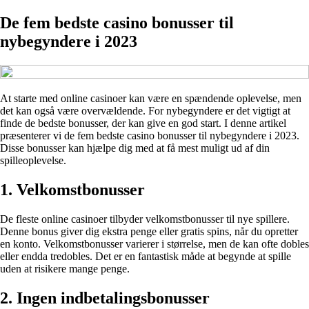
De fem bedste casino bonusser til
nybegyndere i 2023
At starte med online casinoer kan være en spændende oplevelse, men
det kan også være overvældende. For nybegyndere er det vigtigt at
finde de bedste bonusser, der kan give en god start. I denne artikel
præsenterer vi de fem bedste casino bonusser til nybegyndere i 2023.
Disse bonusser kan hjælpe dig med at få mest muligt ud af din
spilleoplevelse.
1. Velkomstbonusser
De fleste online casinoer tilbyder velkomstbonusser til nye spillere.
Denne bonus giver dig ekstra penge eller gratis spins, når du opretter
en konto. Velkomstbonusser varierer i størrelse, men de kan ofte dobles
eller endda tredobles. Det er en fantastisk måde at begynde at spille
uden at risikere mange penge.
2. Ingen indbetalingsbonusser